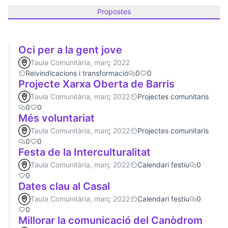
Propostes
Oci per a la gent jove
Taula Comunitària, març 2022
Reivindicacions i transformació
0
0
Projecte Xarxa Oberta de Barris
Taula Comunitària, març 2022
Projectes comunitaris
0
0
Més voluntariat
Taula Comunitària, març 2022
Projectes comunitaris
0
0
Festa de la Interculturalitat
Taula Comunitària, març 2022
Calendari festiu
0
0
Dates clau al Casal
Taula Comunitària, març 2022
Calendari festiu
0
0
Millorar la comunicació del Canòdrom