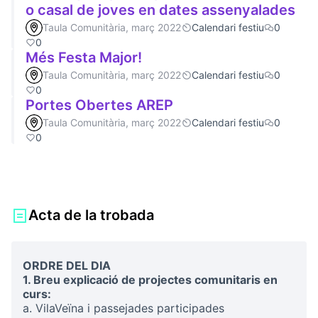
o casal de joves en dates assenyalades
Taula Comunitària, març 2022
Calendari festiu
0
0
Més Festa Major!
Taula Comunitària, març 2022
Calendari festiu
0
0
Portes Obertes AREP
Taula Comunitària, març 2022
Calendari festiu
0
0
Acta de la trobada
ORDRE DEL DIA
1. Breu explicació de projectes comunitaris en
curs:
a. VilaVeïna i passejades participades