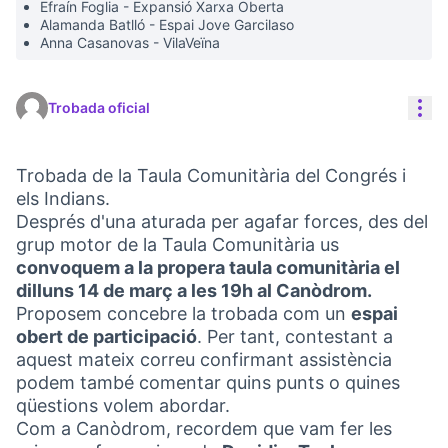
Efraín Foglia - Expansió Xarxa Oberta
Alamanda Batlló - Espai Jove Garcilaso
Anna Casanovas - VilaVeïna
Con
Trobada oficial
Trobada de la Taula Comunitària del Congrés i
els Indians.
Després d'una aturada per agafar forces, des del
grup motor de la Taula Comunitària us
convoquem a la propera taula comunitària el
dilluns 14 de març a les 19h al Canòdrom.
Proposem concebre la trobada com un
espai
obert de participació
. Per tant, contestant a
aquest mateix correu confirmant assistència
podem també comentar quins punts o quines
qüestions volem abordar.
Com a Canòdrom, recordem que vam fer les