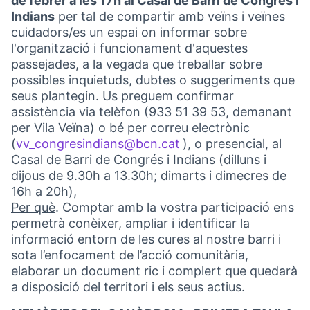
de febrer a les 17h al Casal de Barri de Congrés i
Indians
per tal de compartir amb veïns i veïnes
cuidadors/es un espai on informar sobre
l'organització i funcionament d'aquestes
passejades, a la vegada que treballar sobre
possibles inquietuds, dubtes o suggeriments que
seus plantegin. Us preguem confirmar
assistència via telèfon (933 51 39 53, demanant
per Vila Veïna) o bé per correu electrònic
(
vv_congresindians@bcn.cat
), o presencial, al
(Obrir en una pestany
Casal de Barri de Congrés i Indians (dilluns i
dijous de 9.30h a 13.30h; dimarts i dimecres de
16h a 20h),
Per què
. Comptar amb la vostra participació ens
permetrà conèixer, ampliar i identificar la
informació entorn de les cures al nostre barri i
sota l’enfocament de l’acció comunitària,
elaborar un document ric i complert que quedarà
a disposició del territori i els seus actius.