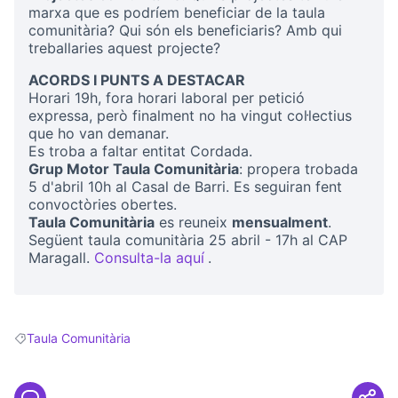
marxa que es podríem beneficiar de la taula
comunitària? Qui són els beneficiaris? Amb qui
treballaries aquest projecte?
ACORDS I PUNTS A DESTACAR
Horari 19h, fora horari laboral per petició
expressa, però finalment no ha vingut col·lectius
que ho van demanar.
Es troba a faltar entitat Cordada.
Grup Motor Taula Comunitària
: propera trobada
5 d'abril 10h al Casal de Barri. Es seguiran fent
convoctòries obertes.
Taula Comunitària
es reuneix
mensualment
.
Següent taula comunitària 25 abril - 17h al CAP
Maragall.
Consulta-la aquí
.
(Obrir en una pestanya nova
Taula Comunitària
Resultats en filtrar per: Taula Comunitària