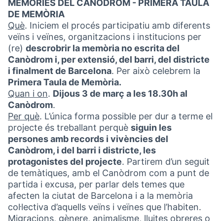
MEMÒRIES DEL CANÒDROM - PRIMERA TAULA
DE MEMÒRIA
Què
. Iniciem el procés participatiu amb diferents
veïns i veïnes, organitzacions i institucions per
(re)
descrobrir la memòria no escrita del
Canòdrom i, per extensió, del barri, del districte
i finalment de Barcelona
. Per això celebrem la
Primera Taula de Memòria.
Quan i on
.
Dijous 3 de març a les 18.30h al
Canòdrom
.
Per què
. L’única forma possible per dur a terme el
projecte és treballant perquè
siguin les
persones amb records i vivències del
Canòdrom, i del barri i districte, les
protagonistes del projecte
. Partirem d’un seguit
de temàtiques, amb el Canòdrom com a punt de
partida i excusa, per parlar dels temes que
afecten la ciutat de Barcelona i a la memòria
col·lectiva d’aquells veïns i veïnes que l’habiten.
Migracions, gènere, animalisme, lluites obreres o