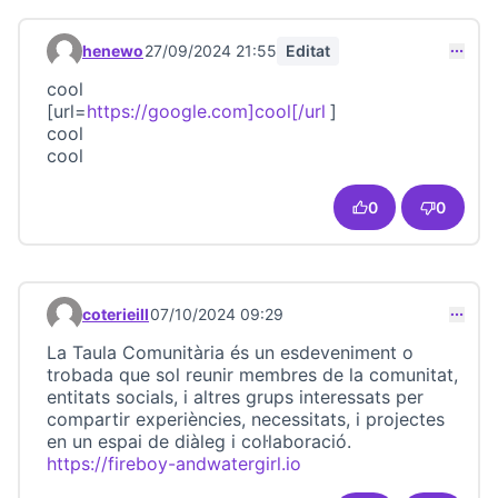
henewo
27/09/2024 21:55
Editat
Comentari 23409
cool
[url=
https://google.com]cool[/url
]
(Link externo)
cool
cool
0
0
coterieill
07/10/2024 09:29
Comentari 23413
La Taula Comunitària és un esdeveniment o
trobada que sol reunir membres de la comunitat,
entitats socials, i altres grups interessats per
compartir experiències, necessitats, i projectes
en un espai de diàleg i col·laboració.
https://fireboy-andwatergirl.io
(Link externo)