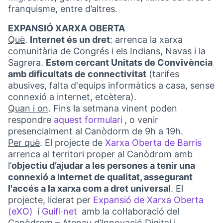
franquisme, entre d’altres.
EXPANSIÓ XARXA OBERTA
Què
.
Internet és un dret
: arrenca la xarxa
comunitària de Congrés i els Indians, Navas i la
Sagrera.
Estem cercant Unitats de Convivència
amb dificultats de connectivitat
(tarifes
abusives, falta d'equips informàtics a casa, sense
connexió a internet, etcètera).
Quan i on
. Fins la setmana vinent poden
respondre
aquest formulari
, o venir
(Obrir en una pestanya
presencialment al Canòdorm de 9h a 19h.
Per què
. El projecte de
Xarxa Oberta de Barris
(Obr
arrenca al territori proper al Canòdrom amb
l’
objectiu d’ajudar a les persones a tenir una
connexió a Internet de qualitat, assegurant
l'accés a la xarxa com a dret universal
. El
projecte, liderat per
Expansió de Xarxa Oberta
(eXO)
i
Guifi·net
amb la col·laboració del
(Link externo)
(Link externo)
Canòdrom – Ateneu d’Innovació Digital i