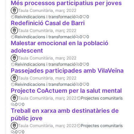
Més processos participatius per joves
Taula Comunitària, març 2022
Reivindicacions i transformació
0
0
Redefinició Casal de Barri
Taula Comunitària, març 2022
Reivindicacions i transformació
0
0
Malestar emocional en la població
adolescent
Taula Comunitària, març 2022
Reivindicacions i transformació
0
0
Passejades participades amb VilaVeïna
Taula Comunitària, març 2022
Reivindicacions i transformació
0
0
Projecte CoActuem per la salut mental
Taula Comunitària, març 2022
Projectes comunitaris
0
0
Treball en xarxa amb destinatàries de
públic jove
Taula Comunitària, març 2022
Projectes comunitaris
0
0