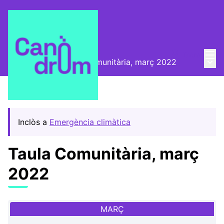
Menú
Entra
Menú 
📅 Trobades
/
Taula Comunitària, març 2022
Inclòs a
Emergència climàtica
Taula Comunitària, març
2022
MARÇ