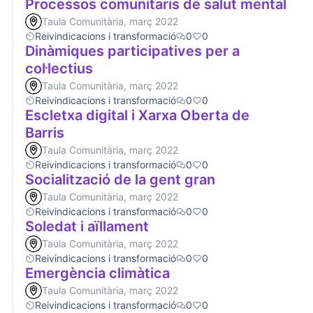
Processos comunitaris de salut mental
Taula Comunitària, març 2022
Reivindicacions i transformació
0
0
Dinàmiques participatives per a
col·lectius
Taula Comunitària, març 2022
Reivindicacions i transformació
0
0
Escletxa digital i Xarxa Oberta de
Barris
Taula Comunitària, març 2022
Reivindicacions i transformació
0
0
Socialització de la gent gran
Taula Comunitària, març 2022
Reivindicacions i transformació
0
0
Soledat i aïllament
Taula Comunitària, març 2022
Reivindicacions i transformació
0
0
Emergència climàtica
Taula Comunitària, març 2022
Reivindicacions i transformació
0
0