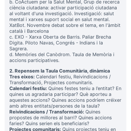
b. CoActuem per la Salut Mental, Grup de recerca
ciència ciutadana: activar participació ciutadana
al voltant d'una investigació. Investigació: salut
mental i xarxes suport social en salut mental.
XatBot. Novembre debat sobre el tema, en l'àmbit
català i Barcelona
c. EXO - Xarxa Oberta de Barris. Paliar Brecha
Digita. Piloto Navas, Congrés - Indians i la
Sagrera.
d. Memòries del Canòdrom. Taula de Memòria i
accions participatives.
2. Repensem la Taula Comunitària, dinàmica
Tres eixos:
Calendari festiu, Reivindicacions /
Transformació, Projectes comunitaris.
Calendari festiu:
Quines festes teniu a l’entitat? En
quines us agradaria participar? Què aporteu a
aquestes accions? Quines accions podríem créixer
amb altres entitats/persones de la taula?
Reivindicacions / Transformació:
Quines
propostes de millores al barri? Quines accions
faries? Quins serien els beneficiaris?
Projectes comunitaris:
Quins projectes teniu en