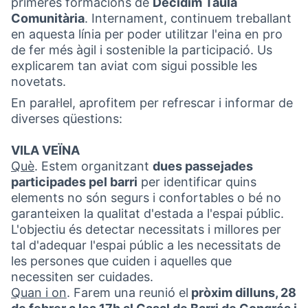
primeres formacions de
Decidim Taula
Comunitària
. Internament, continuem treballant
en aquesta línia per poder utilitzar l'eina en pro
de fer més àgil i sostenible la participació. Us
explicarem tan aviat com sigui possible les
novetats.
En paral·lel, aprofitem per refrescar i informar de
diverses qüestions:
VILA VEÏNA
Què
. Estem organitzant
dues passejades
participades pel barri
per identificar quins
elements no són segurs i confortables o bé no
garanteixen la qualitat d'estada a l'espai públic.
L'objectiu és detectar necessitats i millores per
tal d'adequar l'espai públic a les necessitats de
les persones que cuiden i aquelles que
necessiten ser cuidades.
Quan i on
. Farem una reunió el
pròxim dilluns, 28