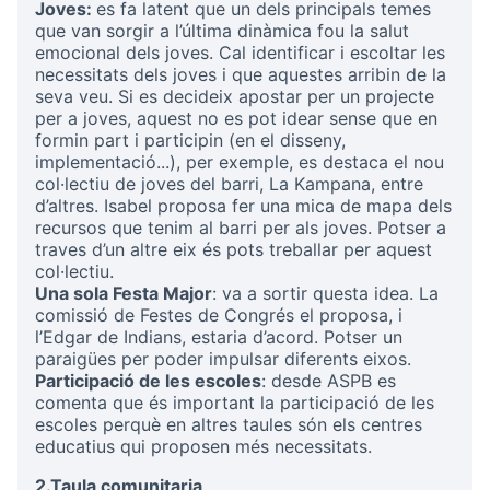
Joves:
es fa latent que un dels principals temes
que van sorgir a l’última dinàmica fou la salut
emocional dels joves. Cal identificar i escoltar les
necessitats dels joves i que aquestes arribin de la
seva veu. Si es decideix apostar per un projecte
per a joves, aquest no es pot idear sense que en
formin part i participin (en el disseny,
implementació...), per exemple, es destaca el nou
col·lectiu de joves del barri, La Kampana, entre
d’altres. Isabel proposa fer una mica de mapa dels
recursos que tenim al barri per als joves. Potser a
traves d’un altre eix és pots treballar per aquest
col·lectiu.
Una sola Festa Major
: va a sortir questa idea. La
comissió de Festes de Congrés el proposa, i
l’Edgar de Indians, estaria d’acord. Potser un
paraigües per poder impulsar diferents eixos.
Participació de les escoles
: desde ASPB es
comenta que és important la participació de les
escoles perquè en altres taules són els centres
educatius qui proposen més necessitats.
2.Taula comunitaria