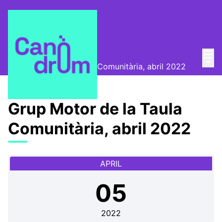
Mai
Log in
📅 Trobades
/
Main
Grup Motor de la Taula Comunitària, abril 2022
Grup Motor de la Taula
Comunitària, abril 2022
APRIL
05
2022