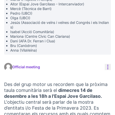
Aitor (Espai Jove Garcilaso - Intercanviador)
Mercè (Tècnica de Barri)
Pedro (UBCI)
Olga (UBCI)
Jesús (Associació de veïns i veïnes del Congrés i els Indian
s)
Isabel (Acció Comunitària)
Mariona (Centre Cívic Can Clariana)
Dani (AFA Dr. Ferran i Clua)
Bru (Canòdrom)
Anna (VilaVeïna)
Res
Official meeting
Des del grup motor us recordem que la pròxima
taula comunitària serà el
dimecres 14 de
desembre a les 18h a l'Espai Jove Garcilaso.
L'objectiu central serà parlar de la mostra
d’entitats i/o Festa de la Primavera 2023. Es
comentaran els recursos amb els quals comptem