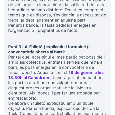
de vetllar per l’elaboració de la sol·licitud de l’acte
i coordinar-se amb districte. Tenint en compte el
temps que es disposa, s’evidencia la necessitat de
treballar detalladament en aquesta part.
Per altra banda, la taula dedicarà energies en
l’organització i preparatius de l’acte.
Punt 3 i 4. Fulletó (explicatiu i formulari) i
convocatòria oberta al barri:
Per tal que l’acte sigui el més participat possible i
arribi als col·lectius, entitats i serveis que hi ha al
barri, es posa energia en la convocatòria de
treball oberta. Aquesta serà el
19 de gener, a les
18.30h al Canòdrom
,
i tindrà per objectiu obrir
(Opens in new tab)
les portes a tothom que vulgui formar part
d’aquest procés organitzatiu de la “Mostra
d’entitats”. Així doncs, i per fer una trobada ben
engrescadora:
S’elabora un fulletó explicatiu amb un doble
objectiu. Per una banda, explicar que des de la
Taula Comunitària s’està treballant en una “mostra