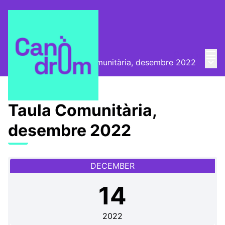
Mai
Log in
Main
📅 Trobades
/
Taula Comunitària, desembre 2022
Taula Comunitària,
desembre 2022
DECEMBER
14
2022