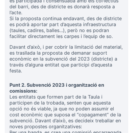
és participada i consensuada amb els col·lectius
del barri, des de districte es donarà resposta a
l’acte.
Si la proposta continua endavant, des de districte
es podrà aportar part d’aquesta infraestructura
(taules, cadires, balles...), però no es podran
facilitar directament les carpes i l’equip de so.
Davant d’això, i per cobrir la limitació del material,
es trasllada la proposta de demanar suport
econòmic en la subvenció del 2023 (districte) a
través d’alguna entitat que participi d’aquesta
festa.
Punt 2. Subvenció 2023 i organització en
comissions:
Les entitats que formen part de la Taula i
participen de la trobada, senten que aquesta
opció no és viable, ja que no poden assumir el
cost econòmic que suposa el “copagament” de la
subvenció. Davant d’això, es decideix treballar en
noves propostes organitzatives:
Per una banda, es crea una comissió encarregada