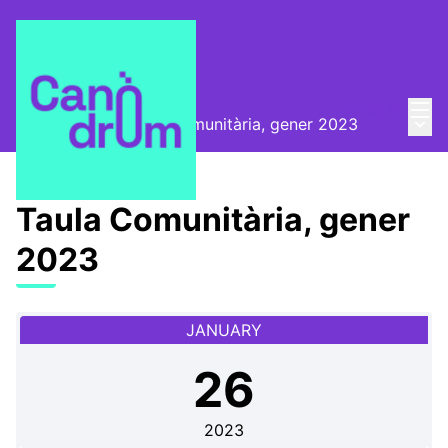
Mai
Log in
Main
📅 Trobades
/
Taula Comunitària, gener 2023
Taula Comunitària, gener
2023
JANUARY
26
2023