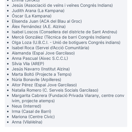
Jesús (Associació de veïns i veïnes Congrés Indians)
Judith Arana (La Kampana)
Óscar (La Kampana)
Elisenda Juan (ACA del Blau al Groc)
Álex Fernández (A.E. Alzina)
Isabel Loscos (Consellera del districte de Sant Andreu)
Mercè González (Tècnica de barri Congrés Indians)
Olga Loza (U.B.C.I. - Unió de botiguers Congrés indians)
Isabel Roca (Servei d’Acció Comunitària)
Alamanda (Espai Jove Garcilaso)
Anna Pascual (Aixec S.C.C.L)
Sílvia Vila (AREP)
Jesús Navarro (Institut Alzina)
Marta Boltó (Projecte a Temps)
Núria Bonavile (Arpilleres)
Aitor Pérez (Espai Jove Garcilaso)
Natalia Romero (C. Serveis Socials Garcilaso)
Margarita Cabrera (Fundació Privada Viarany, centre conv
ivim, projecte atemps)
Neus (Interred)
Irma (Casal de Barri)
Mariona (Centre Cívic)
Anna (VilaVeïna)