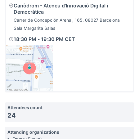
Canòdrom - Ateneu d'Innovació Digital i
Democràtica
Carrer de Concepción Arenal, 165, 08027 Barcelona
Sala Margarita Salas
18:30 PM
-
19:30 PM CET
(External link)
Attendees count
24
Attending organizations
Emma (Siroko)