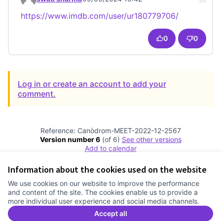
Comment 23350
https://www.imdb.com/user/ur180779706/
(External li
0
0
Log in or create an account to add your
comment.
Reference: Canòdrom-MEET-2022-12-2567
Version number 6
(of 6)
see other versions
Add to calendar
Information about the cookies used on the website
Terms of Service
We use cookies on our website to improve the performance
Cookie settings
and content of the site. The cookies enable us to provide a
Comunitat Canòdrom at Facebook
(External link)
Comunitat Canòdrom at Instagram
(External link)
Comunitat Canòdrom at YouTube
(External link)
English
more individual user experience and social media channels.
Triar la llengua
Elegir el idioma
Choose language
Accept all