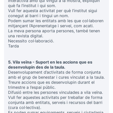
interactiva amb qui vingui a la mostra, expliquin
què fa l’institut i qui som.
Vull fer aquesta activitat per què l’institut sigui
conegut al barri i tingui un nom.
Podem sumar les entitats amb les que col·laboren
mitjançant l’Aprenentatge i servei, com acati.
La meva persona aporta persones, també tenen
una revista digital.
Necessito col·laboració.
Tarda
5. Vila veïna - Suport en les accions que es
desenvolupin des de la taula.
Desenvolupament d’activitats de forma conjunta
amb el grup de benestar i cures vinculat a la taula.
Treure accions que es desenvolupin durant el
trimestre a l’espai públic.
Difusió entre les persones vinculades a vila veïna.
Vull fer aquestes activitats per treballar de forma
conjunta amb entitats, serveis i recursos del barri
(cura col·lectiva).
Es poden sumar equipaments, serveis i ciutadania