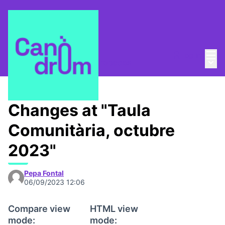
Mai
Log in
Main
Taula Comunitària
/
📅 Trobades
Changes at "Taula
Comunitària, octubre
2023"
Pepa Fontal
06/09/2023 12:06
Compare view
HTML view
mode:
mode: