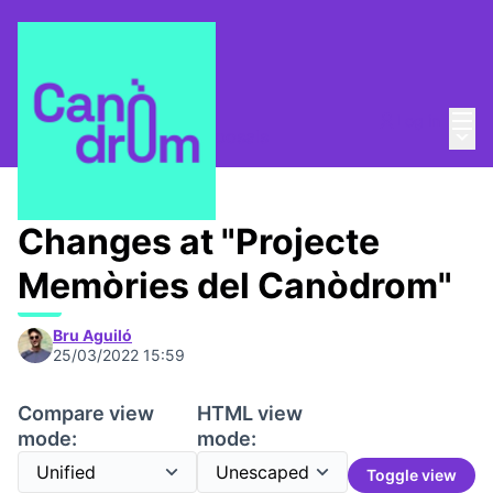
Mai
Log in
Main
Taula Comunitària
/
Proposals
Changes at "Projecte
Memòries del Canòdrom"
Bru Aguiló
25/03/2022 15:59
Compare view
HTML view
mode:
mode:
Toggle view