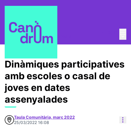
Mai
Log in
Main
Taula Comunitària
/
Proposals
Dinàmiques participatives
amb escoles o casal de
joves en dates
assenyalades
Taula Comunitària, març 2022
Res
25/03/2022 16:08