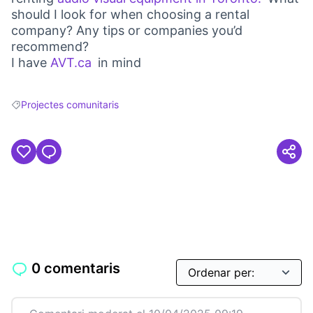
(Link e
should I look for when choosing a rental
company? Any tips or companies you’d
recommend?
I have
AVT.ca
in mind
(Link externo)
Projectes comunitaris
Resultats en filtrar per: Projectes comunitaris
0 comentaris