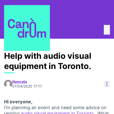
Menú
Entra
Taula Comunitària
/
Menú 
💡 Repensem la Taula Comunitària
Help with audio visual
equipment in Toronto.
Namrata
Con
07/04/2025 17:17
Hi everyone,
I’m planning an event and need some advice on
renting
audio visual equipment in Toronto.
What