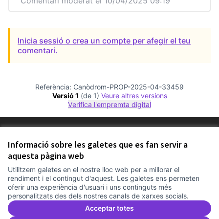
Comentari moderat el 10/04/2025 09:19
Inicia sessió o crea un compte per afegir el teu
comentari.
Referència: Canòdrom-PROP-2025-04-33459
Versió 1
(de 1)
veure altres versions
Verifica l'empremta digital
Termes i condicions d'ús
Configuració de les galetes
Informació sobre les galetes que es fan servir a
Comunitat Canòdrom a Facebook
(Link externo)
Comunitat Canòdrom a Instagram
(Link externo)
Comunitat Canòdrom a YouTube
(Link externo)
aquesta pàgina web
Català
Triar la llengua
Elegir el idioma
Choose language
Utilitzem galetes en el nostre lloc web per a millorar el
rendiment i el contingut d'aquest. Les galetes ens permeten
oferir una experiència d'usuari i uns continguts més
personalitzats des dels nostres canals de xarxes socials.
Am
(L
(Link externo)
Web creada amb
programari lliure
.
Acceptar totes
(Link externo)