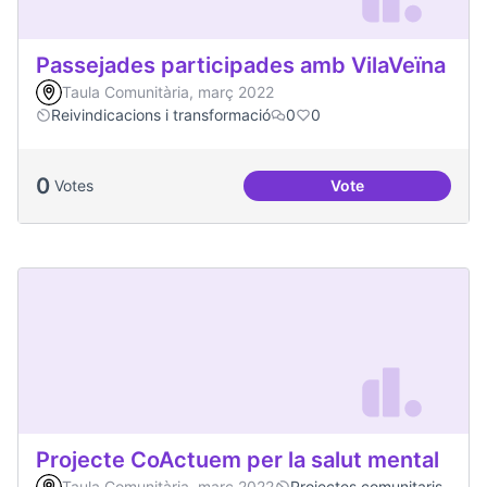
Passejades participades amb VilaVeïna
Taula Comunitària, març 2022
Reivindicacions i transformació
0
0
0
Votes
Vote
Passejades partici
Projecte CoActuem per la salut mental
Taula Comunitària, març 2022
Projectes comunitaris