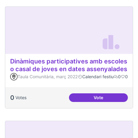
Dinàmiques participatives amb escoles
o casal de joves en dates assenyalades
Taula Comunitària, març 2022
Calendari festiu
0
0
0
Votes
Vote
Dinàmiques partici