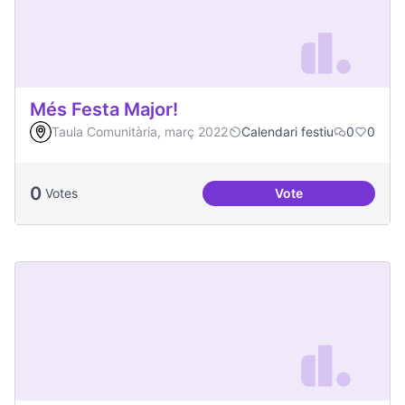
Més Festa Major!
Taula Comunitària, març 2022
Calendari festiu
0
0
0
Votes
Vote
Més Festa Major!