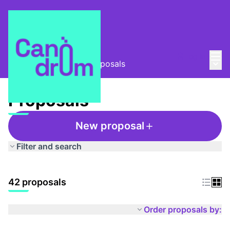
Mai
Log in
Main
Taula Comunitària
/
Proposals
Proposals
New proposal
Filter and search
42 proposals
Order proposals by: