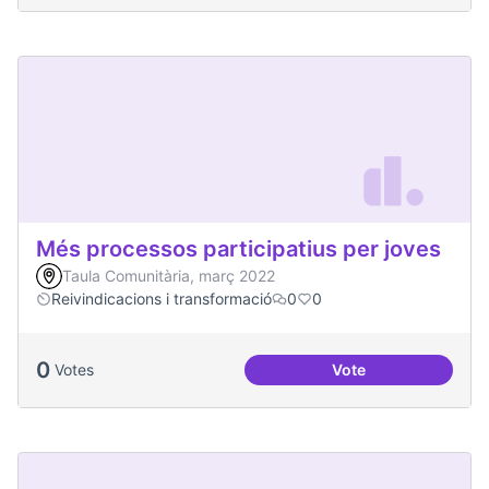
Més processos participatius per joves
Taula Comunitària, març 2022
Reivindicacions i transformació
0
0
0
Votes
Vote
Més processos part