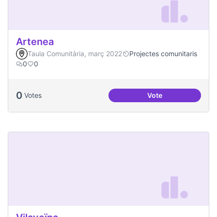
Artenea
Taula Comunitària, març 2022
Projectes comunitaris
0
0
0
Votes
Vote
Artenea