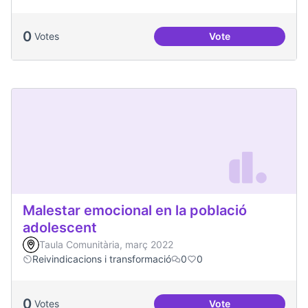
0
Votes
Vote
Podcast Radio Com
Malestar emocional en la població
adolescent
Taula Comunitària, març 2022
Reivindicacions i transformació
0
0
0
Votes
Vote