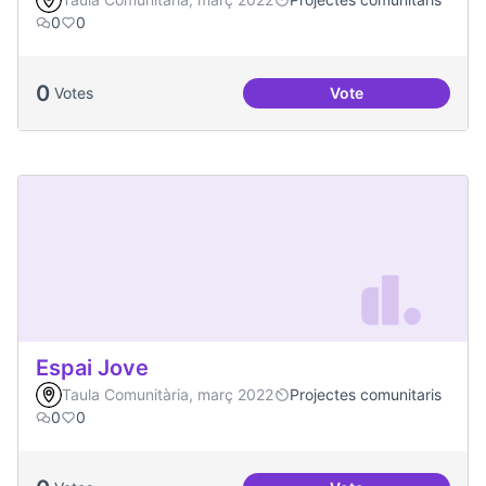
0
0
0
Votes
Vote
Projecte CoActuem 
Espai Jove
Taula Comunitària, març 2022
Projectes comunitaris
0
0