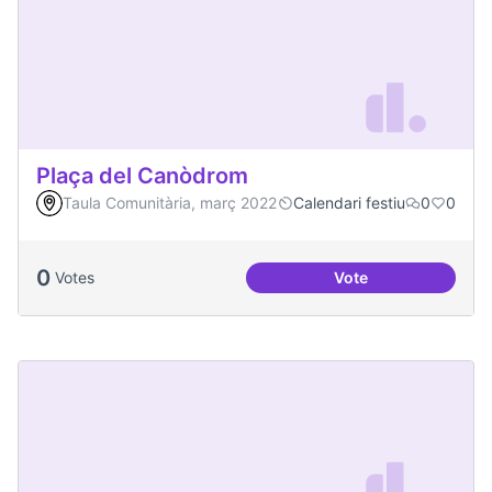
Plaça del Canòdrom
Taula Comunitària, març 2022
Calendari festiu
0
0
0
Votes
Vote
Plaça del Canòdro