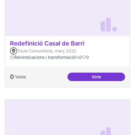
Redefinició Casal de Barri
Taula Comunitària, març 2022
Reivindicacions i transformació
0
0
0
Votes
Vote
Redefinició Casal d