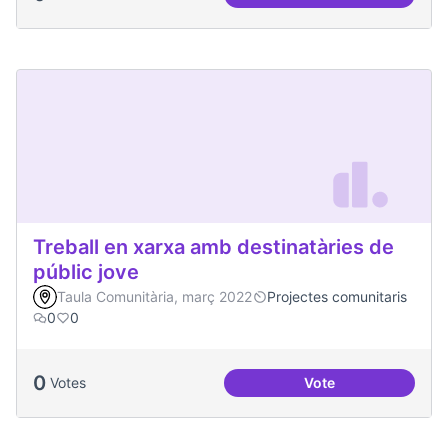
Malestar emocional
Treball en xarxa amb destinatàries de
públic jove
Taula Comunitària, març 2022
Projectes comunitaris
0
0
0
Votes
Vote
Treball en xarxa am