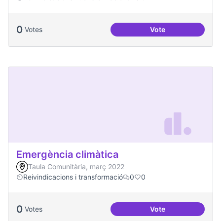
0
Votes
Vote
Soledat i aïllament
Emergència climàtica
Taula Comunitària, març 2022
Reivindicacions i transformació
0
0
0
Votes
Vote
Emergència climàt