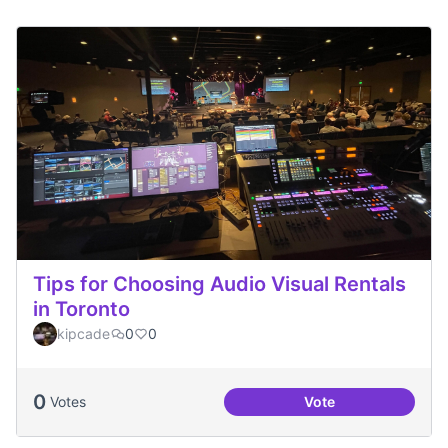
Tips for Choosing Audio Visual Rentals
in Toronto
kipcade
0
0
0
Votes
Vote
Tips for Choosing 