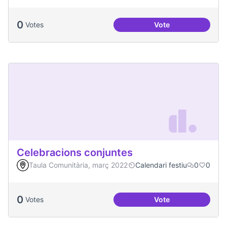
0
Votes
Vote
Convivim a Temps, 
Celebracions conjuntes
Taula Comunitària, març 2022
Calendari festiu
0
0
0
Votes
Vote
Celebracions conj