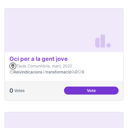
Oci per a la gent jove
Taula Comunitària, març 2022
Reivindicacions i transformació
0
0
0
Votes
Vote
Oci per a la gent jo