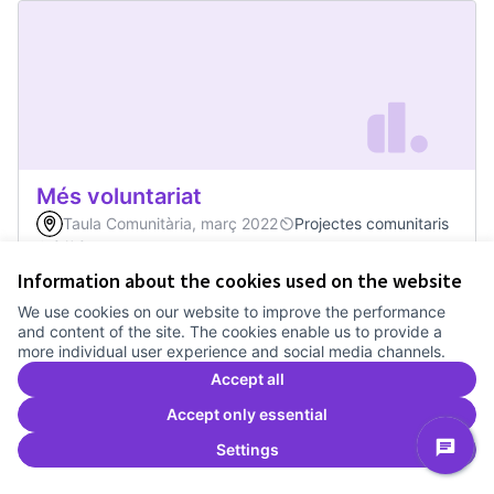
Més voluntariat
Taula Comunitària, març 2022
Projectes comunitaris
0
0
Information about the cookies used on the website
We use cookies on our website to improve the performance
0
Votes
Vote
Més voluntariat
and content of the site. The cookies enable us to provide a
more individual user experience and social media channels.
Accept all
Accept only essential
Settings