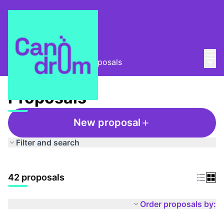
Mai
Log in
Main
Taula Comunitària
/
Proposals
Proposals
New proposal
Filter and search
42 proposals
Order proposals by: