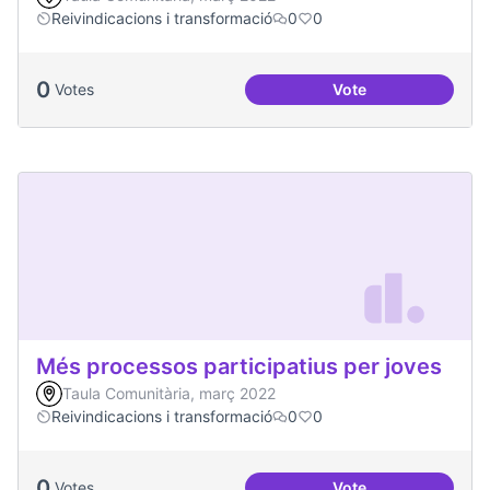
Reivindicacions i transformació
0
0
0
Votes
Vote
Emergència climàt
Més processos participatius per joves
Taula Comunitària, març 2022
Reivindicacions i transformació
0
0
0
Votes
Vote