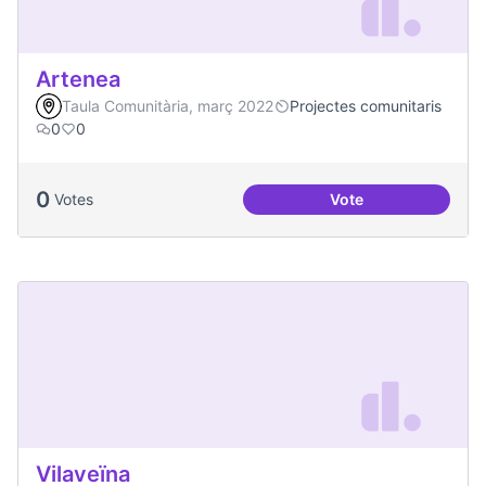
Artenea
Taula Comunitària, març 2022
Projectes comunitaris
0
0
0
Votes
Vote
Artenea
Vilaveïna