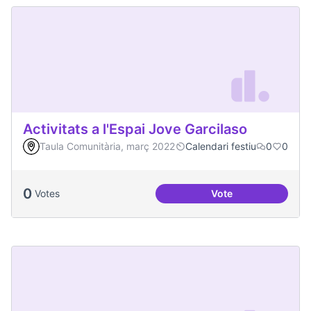
Activitats a l'Espai Jove Garcilaso
Taula Comunitària, març 2022
Calendari festiu
0
0
0
Votes
Vote
Activitats a l'Espa