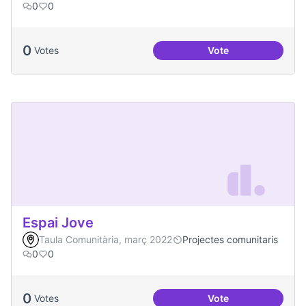
0
0
0
Votes
Vote
Treball en xarxa am
Espai Jove
Taula Comunitària, març 2022
Projectes comunitaris
0
0
0
Votes
Vote
Espai Jove