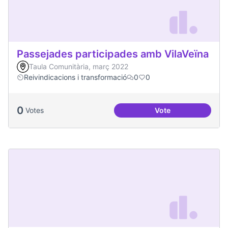
Passejades participades amb VilaVeïna
Taula Comunitària, març 2022
Reivindicacions i transformació
0
0
0
Votes
Vote
Passejades partici