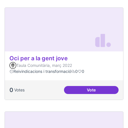
Oci per a la gent jove
Taula Comunitària, març 2022
Reivindicacions i transformació
0
0
0
Votes
Vote
Oci per a la gent jo