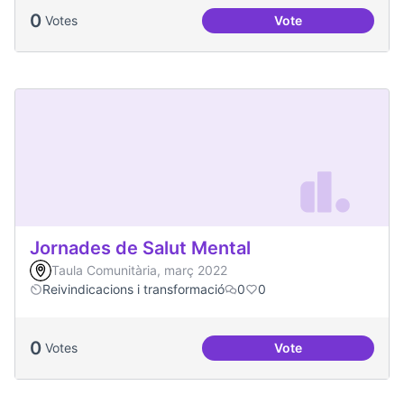
0
Votes
Vote
Una única Festa Ma
Jornades de Salut Mental
Taula Comunitària, març 2022
Reivindicacions i transformació
0
0
0
Votes
Vote
Jornades de Salut 