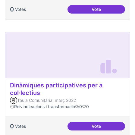
0
Votes
Vote
Processos comunita
Dinàmiques participatives per a
col·lectius
Taula Comunitària, març 2022
Reivindicacions i transformació
0
0
0
Votes
Vote
Dinàmiques particip