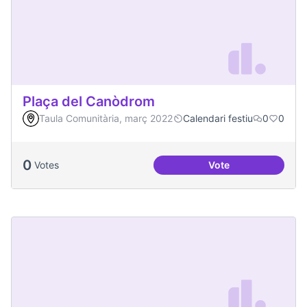
Plaça del Canòdrom
Taula Comunitària, març 2022
Calendari festiu
0
0
0
Votes
Vote
Plaça del Canòdro