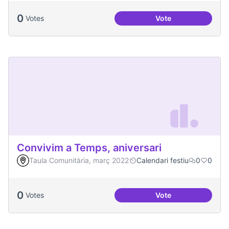
0
Votes
Vote
Congregació Diabòl
Convivim a Temps, aniversari
Taula Comunitària, març 2022
Calendari festiu
0
0
0
Votes
Vote
Convivim a Temps, 