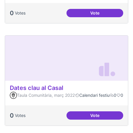
0
Votes
Vote
Festa de la Intercul
Dates clau al Casal
Taula Comunitària, març 2022
Calendari festiu
0
0
0
Votes
Vote
Dates clau al Casal