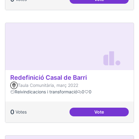
Més processos part
Redefinició Casal de Barri
Taula Comunitària, març 2022
Reivindicacions i transformació
0
0
0
Votes
Vote
Redefinició Casal d