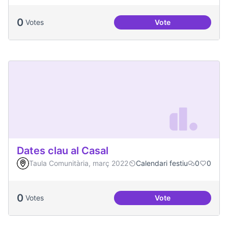
0
Votes
Vote
Festa de la Intercul
Dates clau al Casal
Taula Comunitària, març 2022
Calendari festiu
0
0
0
Votes
Vote
Dates clau al Casal