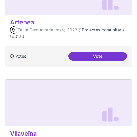
Artenea
Taula Comunitària, març 2022
Projectes comunitaris
0
0
0
Votes
Vote
Artenea
Vilaveïna