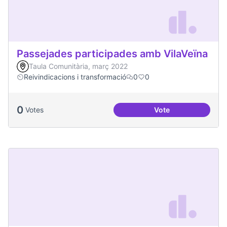
Passejades participades amb VilaVeïna
Taula Comunitària, març 2022
Reivindicacions i transformació
0
0
0
Votes
Vote
Passejades partici