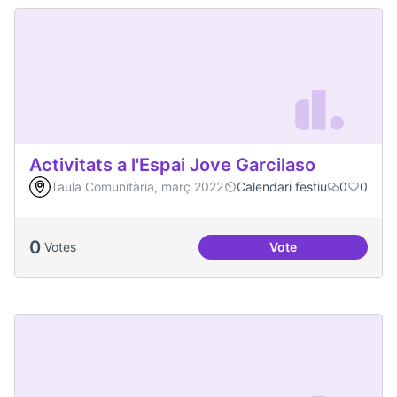
Activitats a l'Espai Jove Garcilaso
Taula Comunitària, març 2022
Calendari festiu
0
0
0
Votes
Vote
Activitats a l'Espa