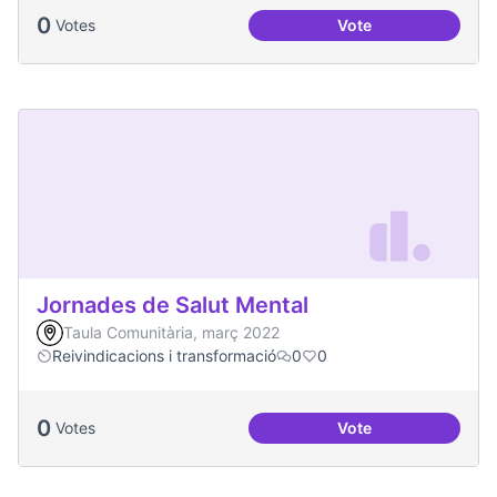
0
Votes
Vote
Una única Festa Ma
Jornades de Salut Mental
Taula Comunitària, març 2022
Reivindicacions i transformació
0
0
0
Votes
Vote
Jornades de Salut 