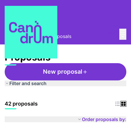
Mai
Log in
Main
Taula Comunitària
/
Proposals
Proposals
New proposal
Filter and search
42 proposals
Order proposals by: