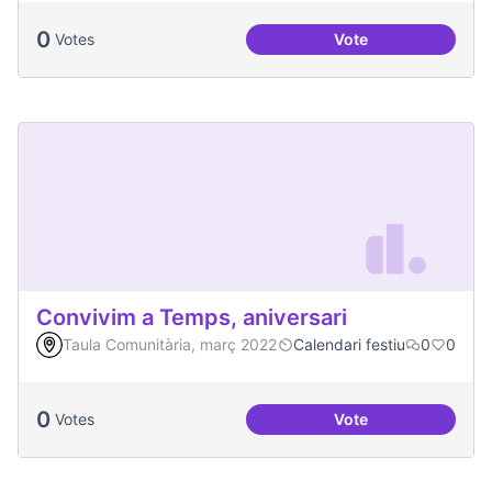
0
Votes
Vote
Congregació Diabòl
Convivim a Temps, aniversari
Taula Comunitària, març 2022
Calendari festiu
0
0
0
Votes
Vote
Convivim a Temps, 