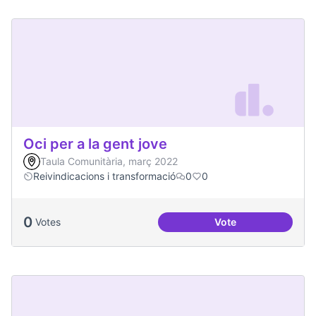
Oci per a la gent jove
Taula Comunitària, març 2022
Reivindicacions i transformació
0
0
0
Votes
Vote
Oci per a la gent jo