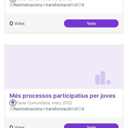
Reivindicacions i transformació
0
0
0
Votes
Vote
Emergència climàt
Més processos participatius per joves
Taula Comunitària, març 2022
Reivindicacions i transformació
0
0
0
Votes
Vote