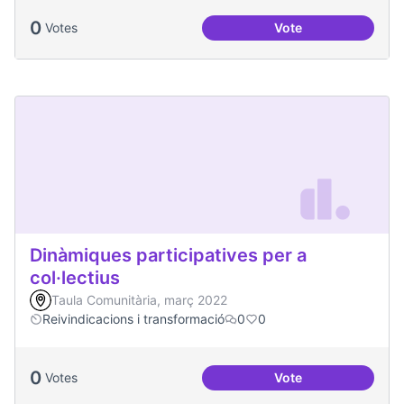
0
Votes
Vote
Processos comunita
Dinàmiques participatives per a
col·lectius
Taula Comunitària, març 2022
Reivindicacions i transformació
0
0
0
Votes
Vote
Dinàmiques particip