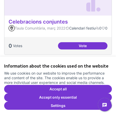
Celebracions conjuntes
Taula Comunitària, març 2022
Calendari festiu
0
0
0
Votes
Vote
Celebracions conj
Information about the cookies used on the website
We use cookies on our website to improve the performance
and content of the site. The cookies enable us to provide a
more individual user experience and social media channels.
Accept all
Accept only essential
Settings
Dinàmiques participatives amb escoles