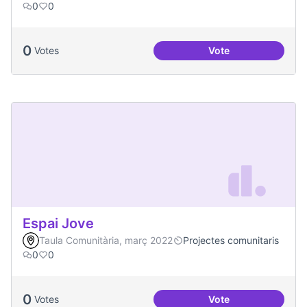
0
0
0
Votes
Vote
Treball en xarxa am
Espai Jove
Taula Comunitària, març 2022
Projectes comunitaris
0
0
0
Votes
Vote
Espai Jove