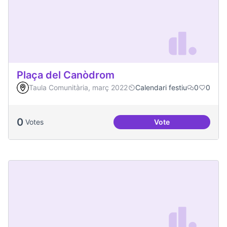
Plaça del Canòdrom
Taula Comunitària, març 2022
Calendari festiu
0
0
0
Votes
Vote
Plaça del Canòdro