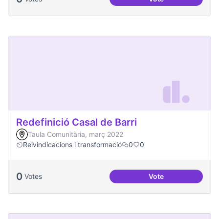
Més processos part
Redefinició Casal de Barri
Taula Comunitària, març 2022
Reivindicacions i transformació
0
0
0
Votes
Vote
Redefinició Casal d