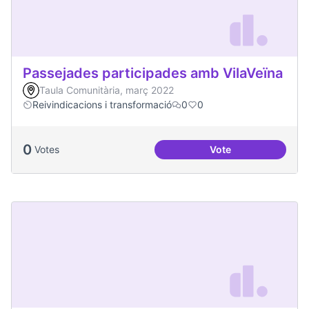
Passejades participades amb VilaVeïna
Taula Comunitària, març 2022
Reivindicacions i transformació
0
0
0
Votes
Vote
Passejades partici