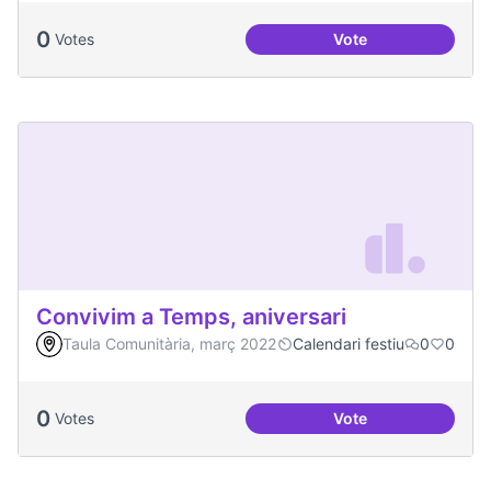
0
Votes
Vote
Congregació Diabòl
Convivim a Temps, aniversari
Taula Comunitària, març 2022
Calendari festiu
0
0
0
Votes
Vote
Convivim a Temps, 