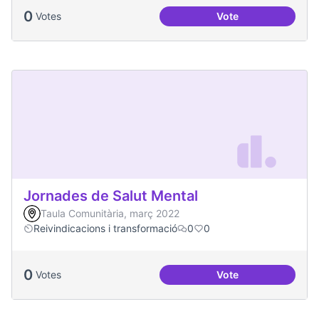
0
Votes
Vote
Una única Festa Ma
Jornades de Salut Mental
Taula Comunitària, març 2022
Reivindicacions i transformació
0
0
0
Votes
Vote
Jornades de Salut 