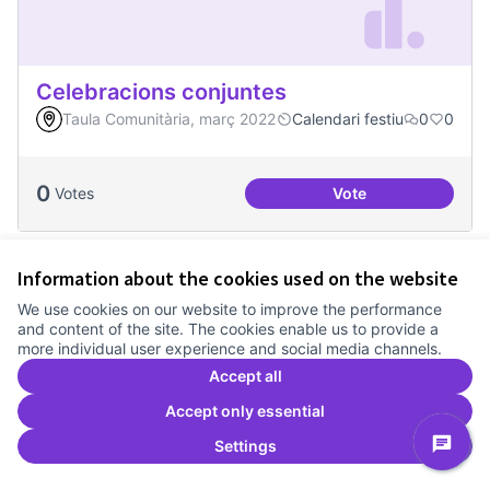
Celebracions conjuntes
Taula Comunitària, març 2022
Calendari festiu
0
0
0
Votes
Vote
Celebracions conj
Information about the cookies used on the website
We use cookies on our website to improve the performance
and content of the site. The cookies enable us to provide a
more individual user experience and social media channels.
Accept all
Accept only essential
Settings
Dinàmiques participatives amb escoles