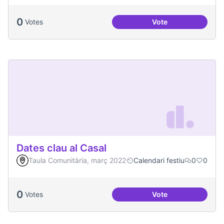
0
Votes
Vote
Festa de la Intercul
Dates clau al Casal
Taula Comunitària, març 2022
Calendari festiu
0
0
0
Votes
Vote
Dates clau al Casal