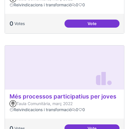
Reivindicacions i transformació
0
0
0
Votes
Vote
Emergència climàt
Més processos participatius per joves
Taula Comunitària, març 2022
Reivindicacions i transformació
0
0
0
Votes
Vote