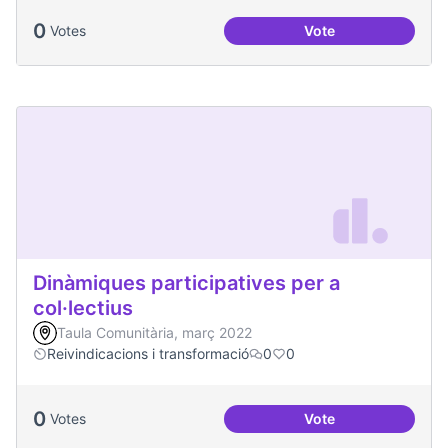
0
Votes
Vote
Processos comunita
Dinàmiques participatives per a
col·lectius
Taula Comunitària, març 2022
Reivindicacions i transformació
0
0
0
Votes
Vote
Dinàmiques particip