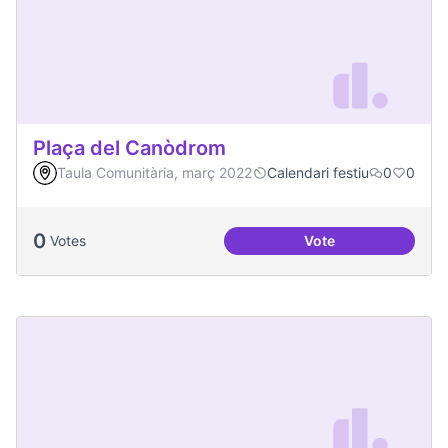
Plaça del Canòdrom
Taula Comunitària, març 2022
Calendari festiu
0
0
0
Votes
Vote
Plaça del Canòdro