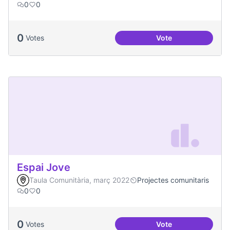
0
0
0
Votes
Vote
Treball en xarxa am
Espai Jove
Taula Comunitària, març 2022
Projectes comunitaris
0
0
0
Votes
Vote
Espai Jove