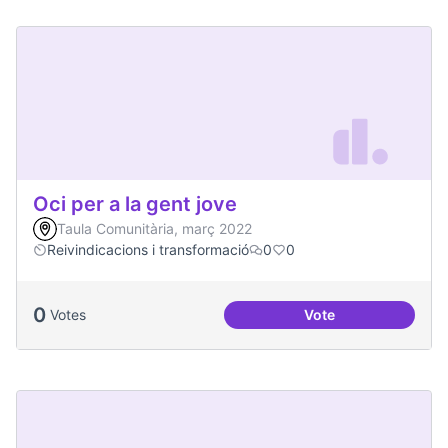
Oci per a la gent jove
Taula Comunitària, març 2022
Reivindicacions i transformació
0
0
0
Votes
Vote
Oci per a la gent jo