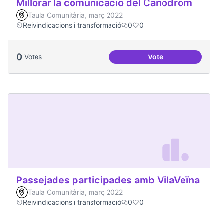
Millorar la comunicació del Canòdrom
Taula Comunitària, març 2022
Reivindicacions i transformació
0
0
0
Votes
Vote
Millorar la comun
Passejades participades amb VilaVeïna
Taula Comunitària, març 2022
Reivindicacions i transformació
0
0