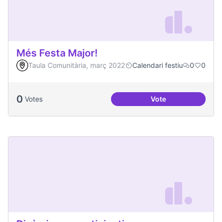
Més Festa Major!
Taula Comunitària, març 2022
Calendari festiu
0
0
0
Votes
Vote
Més Festa Major!