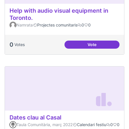
Help with audio visual equipment in
Toronto.
Namrata
Projectes comunitaris
0
0
0
Votes
Vote
Help with audio vi
Dates clau al Casal
Taula Comunitària, març 2022
Calendari festiu
0
0