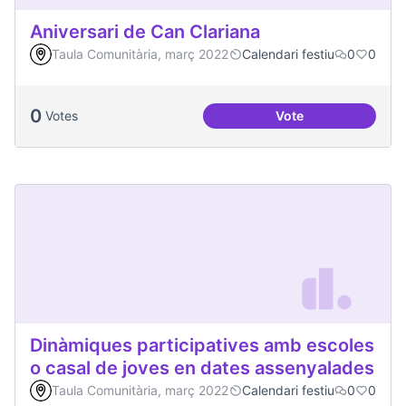
Aniversari de Can Clariana
Taula Comunitària, març 2022
Calendari festiu
0
0
0
Votes
Vote
Aniversari de Can 
Dinàmiques participatives amb escoles
o casal de joves en dates assenyalades
Taula Comunitària, març 2022
Calendari festiu
0
0