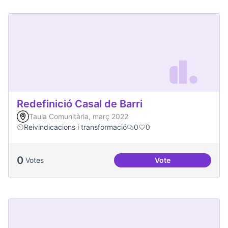
Redefinició Casal de Barri
Taula Comunitària, març 2022
Reivindicacions i transformació
0
0
0
Votes
Vote
Redefinició Casal d