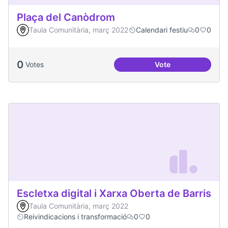
Plaça del Canòdrom
Taula Comunitària, març 2022
Calendari festiu
0
0
0
Votes
Vote
Plaça del Canòdro
Escletxa digital i Xarxa Oberta de Barris
Taula Comunitària, març 2022
Reivindicacions i transformació
0
0