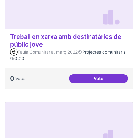
Treball en xarxa amb destinatàries de
públic jove
Taula Comunitària, març 2022
Projectes comunitaris
0
0
0
Votes
Vote
Treball en xarxa am