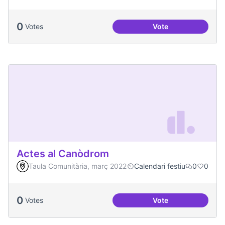
0
Votes
Vote
Dates clau al Casal
Actes al Canòdrom
Taula Comunitària, març 2022
Calendari festiu
0
0
0
Votes
Vote
Actes al Canòdrom