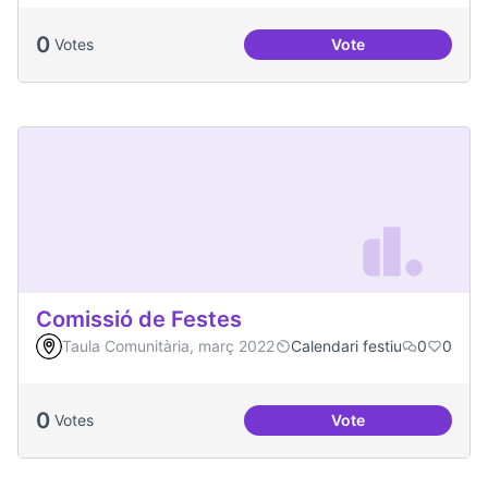
0
Votes
Vote
Processos comunita
Comissió de Festes
Taula Comunitària, març 2022
Calendari festiu
0
0
0
Votes
Vote
Comissió de Feste