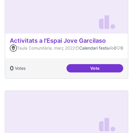
Activitats a l'Espai Jove Garcilaso
Taula Comunitària, març 2022
Calendari festiu
0
0
0
Votes
Vote
Activitats a l'Espa