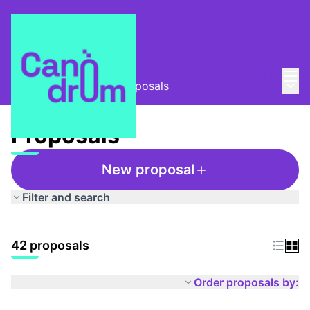
Mai
Log in
Main
Taula Comunitària
/
Proposals
Proposals
New proposal
Filter and search
42 proposals
Order proposals by: