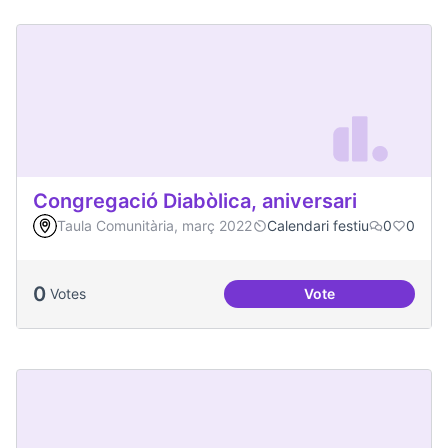
Congregació Diabòlica, aniversari
Taula Comunitària, març 2022
Calendari festiu
0
0
0
Votes
Vote
Congregació Diabòl