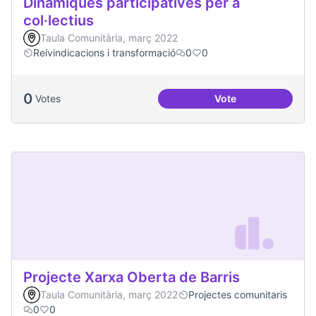
Dinàmiques participatives per a
col·lectius
Taula Comunitària, març 2022
Reivindicacions i transformació
0
0
0
Votes
Vote
Dinàmiques particip
Projecte Xarxa Oberta de Barris
Taula Comunitària, març 2022
Projectes comunitaris
0
0