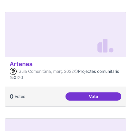
Artenea
Taula Comunitària, març 2022
Projectes comunitaris
0
0
0
Votes
Vote
Artenea