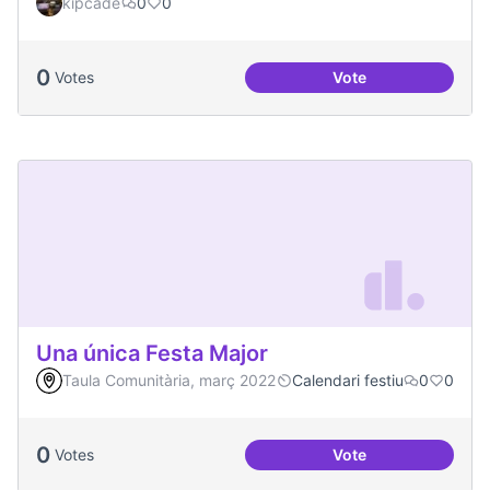
kipcade
0
0
0
Votes
Vote
Tips for Choosing 
Una única Festa Major
Taula Comunitària, març 2022
Calendari festiu
0
0
0
Votes
Vote
Una única Festa Ma