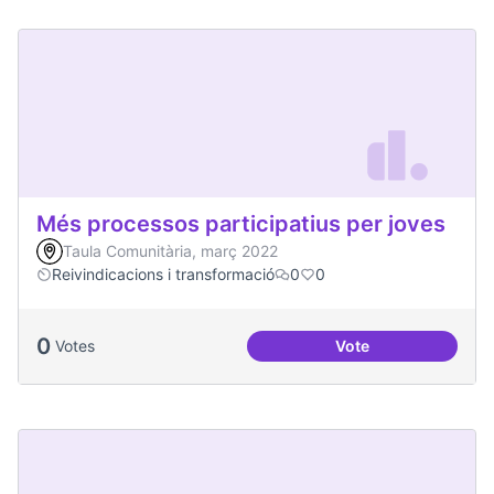
Més processos participatius per joves
Taula Comunitària, març 2022
Reivindicacions i transformació
0
0
0
Votes
Vote
Més processos part