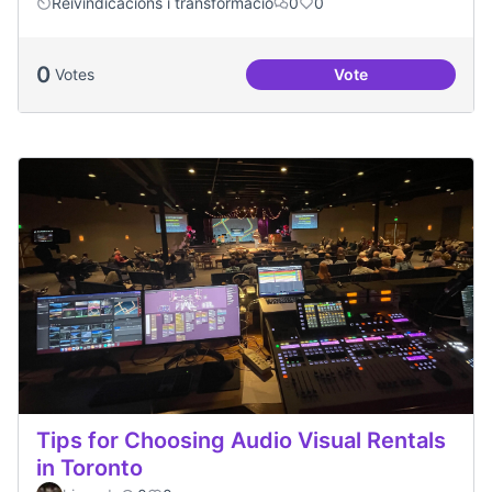
Reivindicacions i transformació
0
0
0
Votes
Vote
Emergència climàt
Tips for Choosing Audio Visual Rentals
in Toronto