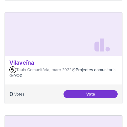
Vilaveïna
Taula Comunitària, març 2022
Projectes comunitaris
0
0
0
Votes
Vote
Vilaveïna