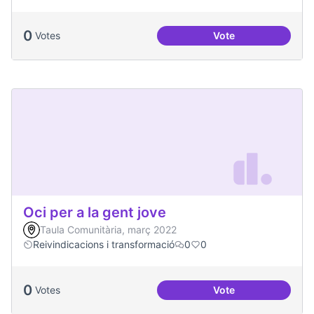
0
Votes
Vote
Dinàmiques partici
Oci per a la gent jove
Taula Comunitària, març 2022
Reivindicacions i transformació
0
0
0
Votes
Vote
Oci per a la gent jo