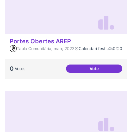
Portes Obertes AREP
Taula Comunitària, març 2022
Calendari festiu
0
0
0
Votes
Vote
Portes Obertes AR