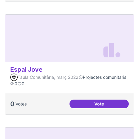
Espai Jove
Taula Comunitària, març 2022
Projectes comunitaris
0
0
0
Votes
Vote
Espai Jove