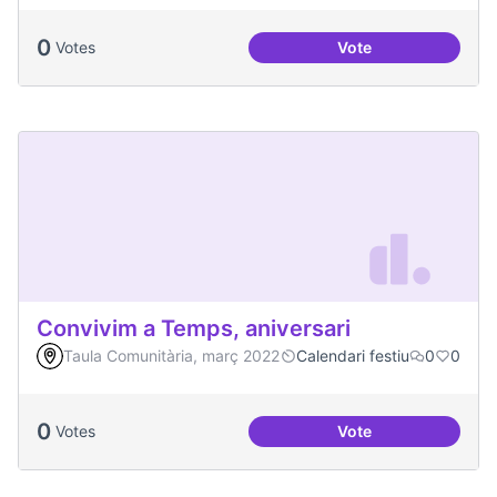
0
Votes
Vote
Escletxa digital i 
Convivim a Temps, aniversari
Taula Comunitària, març 2022
Calendari festiu
0
0
0
Votes
Vote
Convivim a Temps, 