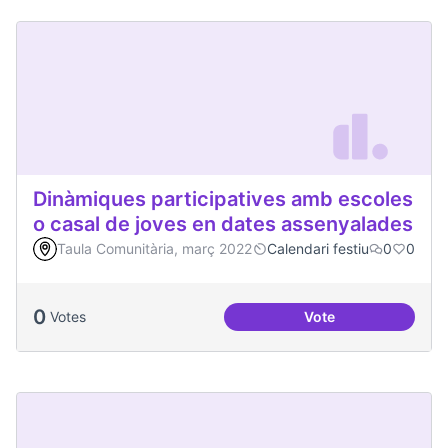
Dinàmiques participatives amb escoles
o casal de joves en dates assenyalades
Taula Comunitària, març 2022
Calendari festiu
0
0
0
Votes
Vote
Dinàmiques partici