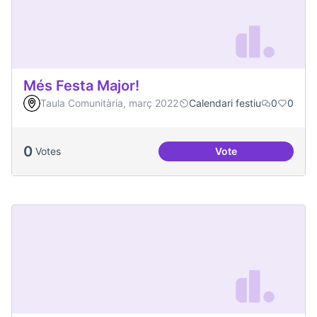
Més Festa Major!
Taula Comunitària, març 2022
Calendari festiu
0
0
0
Votes
Vote
Més Festa Major!