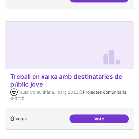
Malestar emocional
Treball en xarxa amb destinatàries de
públic jove
Taula Comunitària, març 2022
Projectes comunitaris
0
0
0
Votes
Vote
Treball en xarxa am