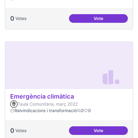
0
Votes
Vote
Soledat i aïllament
Emergència climàtica
Taula Comunitària, març 2022
Reivindicacions i transformació
0
0
0
Votes
Vote
Emergència climàt