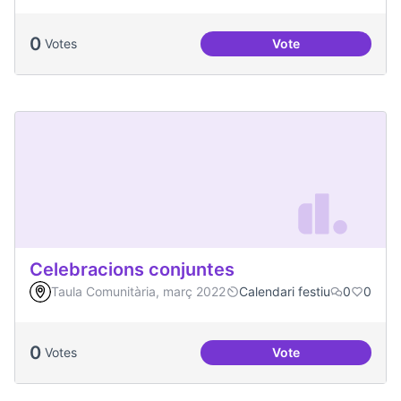
0
Votes
Vote
Convivim a Temps, 
Celebracions conjuntes
Taula Comunitària, març 2022
Calendari festiu
0
0
0
Votes
Vote
Celebracions conj