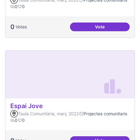
0
0
0
Votes
Vote
Projecte CoActuem 
Espai Jove
Taula Comunitària, març 2022
Projectes comunitaris
0
0