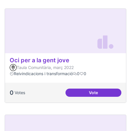
Oci per a la gent jove
Taula Comunitària, març 2022
Reivindicacions i transformació
0
0
0
Votes
Vote
Oci per a la gent jo