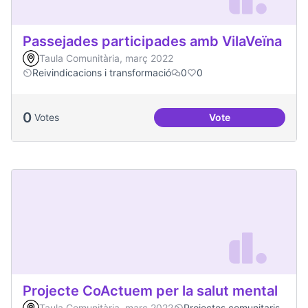
Passejades participades amb VilaVeïna
Taula Comunitària, març 2022
Reivindicacions i transformació
0
0
0
Votes
Vote
Passejades partici
Projecte CoActuem per la salut mental
Taula Comunitària, març 2022
Projectes comunitaris