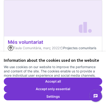
Més voluntariat
Taula Comunitària, març 2022
Projectes comunitaris
0
0
Information about the cookies used on the website
We use cookies on our website to improve the performance
0
Votes
Vote
Més voluntariat
and content of the site. The cookies enable us to provide a
more individual user experience and social media channels.
Accept all
Accept only essential
Settings