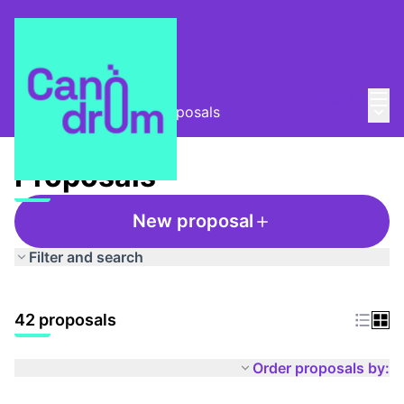
Mai
Log in
Main
Taula Comunitària
/
Proposals
Proposals
New proposal
Filter and search
42 proposals
Order proposals by: