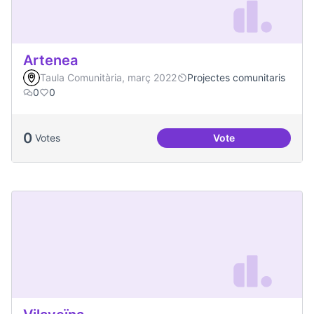
Artenea
Taula Comunitària, març 2022
Projectes comunitaris
0
0
0
Votes
Vote
Artenea