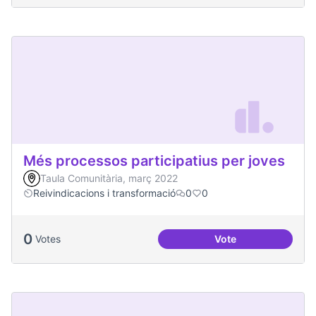
Més processos participatius per joves
Taula Comunitària, març 2022
Reivindicacions i transformació
0
0
0
Votes
Vote
Més processos part