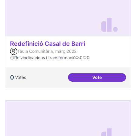
Redefinició Casal de Barri
Taula Comunitària, març 2022
Reivindicacions i transformació
0
0
0
Votes
Vote
Redefinició Casal d