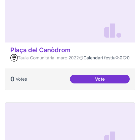
Plaça del Canòdrom
Taula Comunitària, març 2022
Calendari festiu
0
0
0
Votes
Vote
Plaça del Canòdro