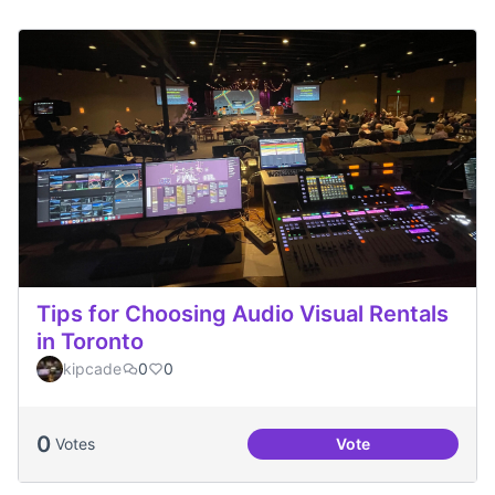
Tips for Choosing Audio Visual Rentals
in Toronto
kipcade
0
0
0
Votes
Vote
Tips for Choosing 