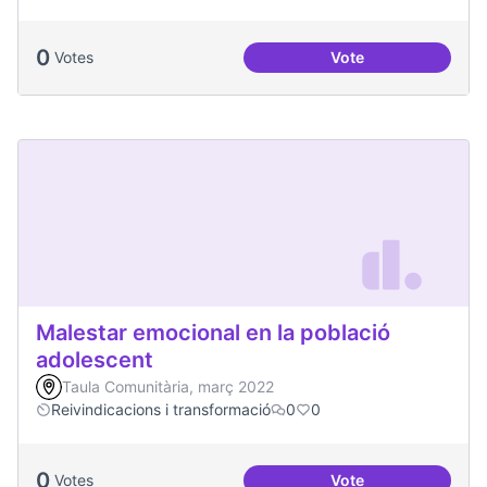
0
Votes
Vote
Podcast Radio Com
Malestar emocional en la població
adolescent
Taula Comunitària, març 2022
Reivindicacions i transformació
0
0
0
Votes
Vote