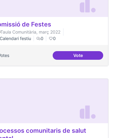
missió de Festes
Taula Comunitària, març 2022
Calendari festiu
0
0
Votes
Vote
Comissió de Festes
ocessos comunitaris de salut