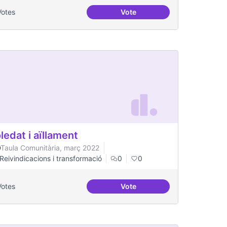
Votes
Vote
es per a col·lectius
Escletxa digital i Xarxa Obert
ledat i aïllament
Taula Comunitària, març 2022
Reivindicacions i transformació
0
0
Votes
Vote
t gran
Soledat i aïllament