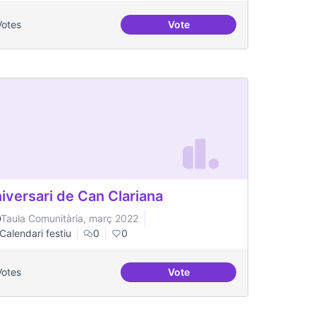
Votes
Vote
Millorar la comunicació del
iversari de Can Clariana
Taula Comunitària, març 2022
Calendari festiu
0
0
Votes
Vote
 equipment in Toronto.
Aniversari de Can Clariana