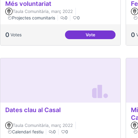
Més voluntariat
Fe
Taula Comunitària, març 2022
Projectes comunitaris
0
0
0
0
Votes
Vote
Més voluntariat
Dates clau al Casal
Mi
C
Taula Comunitària, març 2022
Calendari festiu
0
0