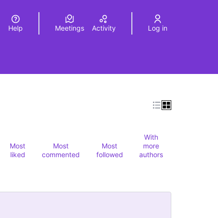
Help
Meetings
Activity
Log in
a
Elegir el idioma
Choose language
With
Most
Most
Most
more
liked
commented
followed
authors