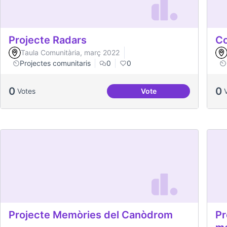
Projecte Radars
Co
Taula Comunitària, març 2022
Projectes comunitaris
0
0
0
0
Votes
Vote
Projecte Radars
Projecte Memòries del Canòdrom
Pr