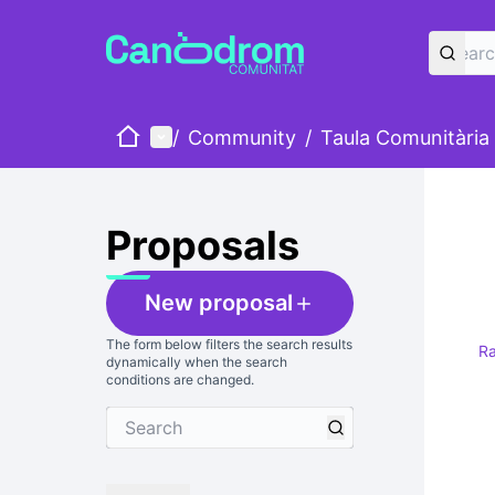
Home
Main menu
/
Community
/
Taula Comunitària
Proposals
New proposal
The form below filters the search results
R
dynamically when the search
conditions are changed.