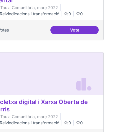
ntal
Taula Comunitària, març 2022
Reivindicacions i transformació
0
0
Votes
Vote
l Canòdrom
Processos comunitaris de sa
cletxa digital i Xarxa Oberta de
rris
Taula Comunitària, març 2022
Reivindicacions i transformació
0
0