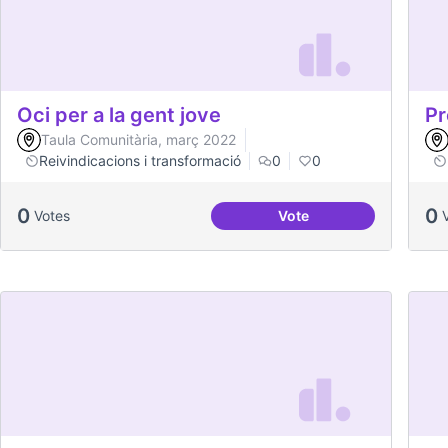
Oci per a la gent jove
Pr
Taula Comunitària, març 2022
Reivindicacions i transformació
0
0
0
0
Votes
Vote
Oci per a la gent jove