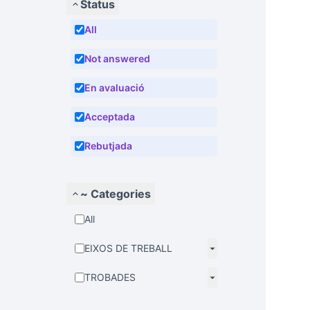
Status
All
Not answered
En avaluació
Acceptada
Rebutjada
~ Categories
All
EIXOS DE TREBALL
TROBADES