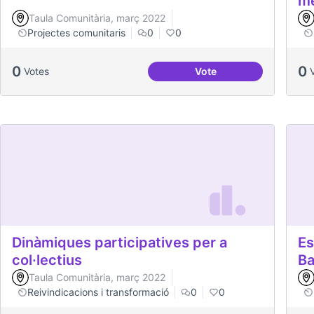
me
Taula Comunitària, març 2022
Projectes comunitaris
0
0
0
0
Votes
Vote
Projecte Memòries de
Dinàmiques participatives per a
Es
col·lectius
Ba
Taula Comunitària, març 2022
Reivindicacions i transformació
0
0