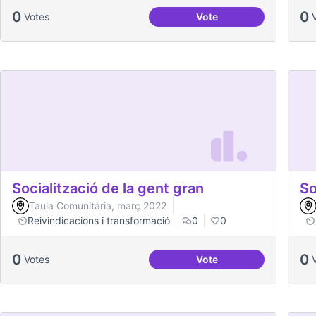
0
0
Votes
Vote
Dinàmiques participativ
Socialització de la gent gran
So
Taula Comunitària, març 2022
Reivindicacions i transformació
0
0
0
0
Votes
Vote
Socialització de la gen