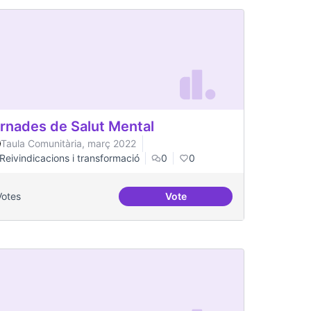
rnades de Salut Mental
Taula Comunitària, març 2022
Reivindicacions i transformació
0
0
Votes
Vote
Jornades de Salut Mental