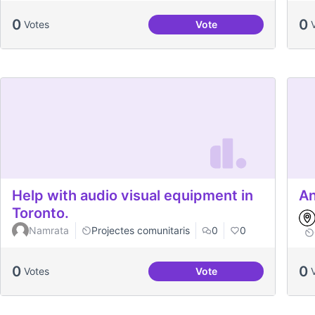
0
0
Votes
Vote
Dates clau al Casal
Help with audio visual equipment in
An
Toronto.
Namrata
Projectes comunitaris
0
0
0
0
Votes
Vote
Help with audio visual