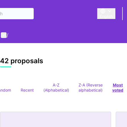
English
Triar la llengu
User menu
/
42 proposals
A-Z
Z-A (Reverse
Most
andom
Recent
(Alphabetical)
alphabetical)
voted