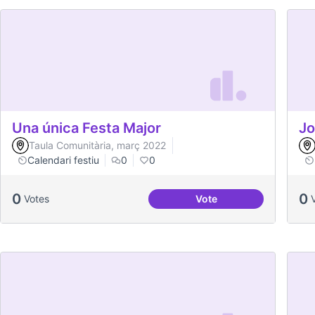
Una única Festa Major
Jo
Taula Comunitària, març 2022
Calendari festiu
0
0
0
0
Votes
Vote
Una única Festa Major