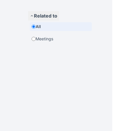
Related to
All
Meetings