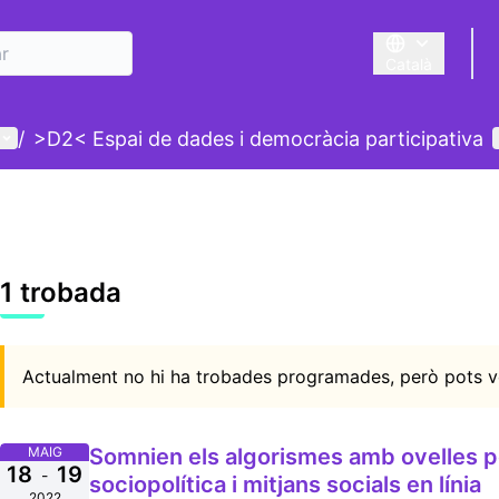
Català
Triar la llengua
Menú d'usuari
/
>D2< Espai de dades i democràcia participativa
1 trobada
Actualment no hi ha trobades programades, però pots ve
MAIG
Somnien els algorismes amb ovelles po
18
19
-
sociopolítica i mitjans socials en línia
2022