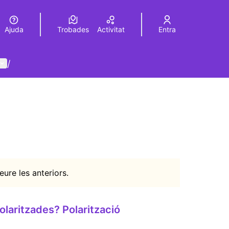
Ajuda
Trobades
Activitat
Entra
Elegir el idioma
Choose language
Menú d'usuari
/
ure les anteriors.
laritzades? Polarització