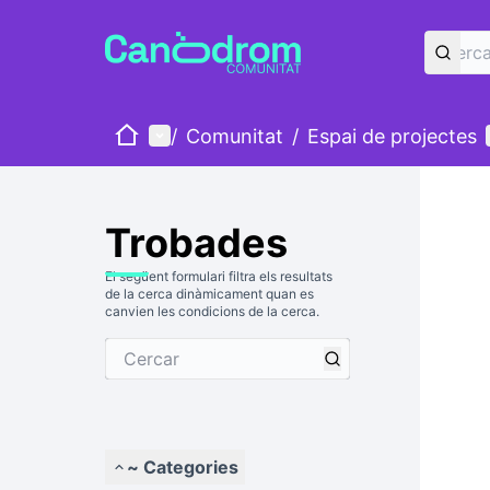
Inici
Menú principal
/
Comunitat
/
Espai de projectes
Trobades
El següent formulari filtra els resultats
de la cerca dinàmicament quan es
canvien les condicions de la cerca.
~ Categories