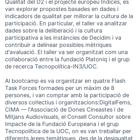
Qualitat del D2 i el projecte europeu Indices, es
van explorar propostes basades en dades i
indicadors de qualitat per millorar la cultura de la
participació. En particular, el taller va analitzar
dades sobre la deliberació i la cultura
participativa a les instàncies de Decidim i va
contribuir a delinear possibles mètriques
d'avaluació. El taller va ser organitzat com una
col·laboració entre la fundació Platoniq i el grup
de recerca Tecnopolítica-IN3/UOC.
Al bootcamp es va organitzar en quatre Flash
Task Forces formades per un màxim de 8
persones, i van comptar amb la participació de
diversos col·lectius i organitzacions:DigitalFems,
CIMA — l'Associació de Dones Cineastes i de
Mitjans Audiovisuals, el Consell Consultor sobre
Impacte de la Fundació Europeana i el grup
Tecnopolítica de la UOC, on es van treballar per
diferents àrees temàtiques, des de la desigualtat