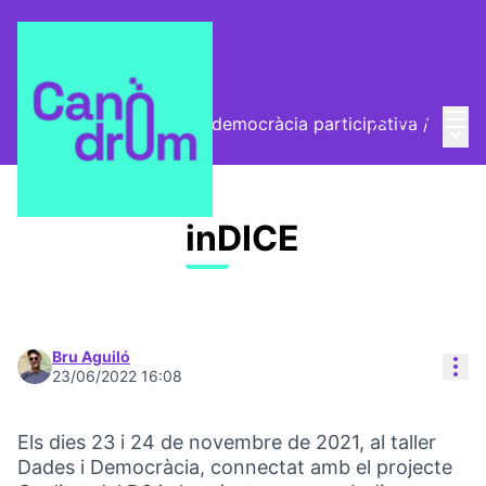
Menú
Entra
>D2< Espai de dades i democràcia participativa
/
Menú 
Blog
inDICE
Bru Aguiló
Con
23/06/2022 16:08
Els dies 23 i 24 de novembre de 2021, al taller
Dades i Democràcia, connectat amb el projecte