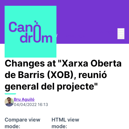
Mai
Log in
Main
Xarxa Oberta de Barris
/
📅 Meetings
Changes at "Xarxa Oberta
de Barris (XOB), reunió
general del projecte"
Bru Aguiló
04/04/2022 16:13
Compare view
HTML view
mode:
mode: