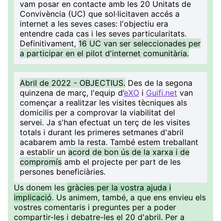
vam posar en contacte amb les 20 Unitats de
Convivència (UC) que sol·licitaven accés a
internet a les seves cases: l'objectiu era
entendre cada cas i les seves particularitats.
Definitivament,
16 UC van ser seleccionades per
a participar en el pilot d'internet comunitària.
Abril de 2022 - OBJECTIUS.
Des de la segona
quinzena de març, l'equip d’
eXO
i
Guifi.net
van
començar a realitzar les visites tècniques als
domicilis per a comprovar la viabilitat del
servei. Ja s'han efectuat un terç de les visites
totals i durant les primeres setmanes d'abril
acabarem amb la resta. També estem treballant
a establir un
acord de bon ús de la xarxa i de
compromís
amb el projecte per part de les
persones beneficiàries.
Us donem les
gràcies per la vostra ajuda i
implicació
. Us animem, també, a que ens envieu els
vostres comentaris i preguntes per a poder
compartir-les i debatre-les el 20 d'abril. Per a