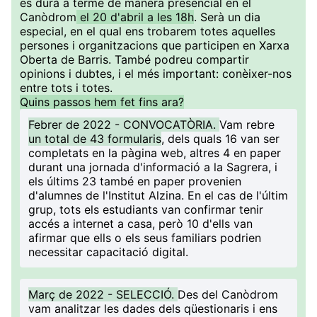
es durà a terme de manera presencial en el
Canòdrom
el 20 d'abril a les 18h
. Serà un dia
especial, en el qual ens trobarem totes aquelles
persones i organitzacions que participen en Xarxa
Oberta de Barris. També podreu compartir
opinions i dubtes, i el més important: conèixer-nos
entre tots i totes.
Quins passos hem fet fins ara?
Febrer de 2022 - CONVOCATÒRIA.
Vam rebre
un total de 43 formularis
, dels quals 16 van ser
completats en la pàgina web, altres 4 en paper
durant una jornada d'informació a la Sagrera, i
els últims 23 també en paper provenien
d'alumnes de l'Institut Alzina. En el cas de l'últim
grup, tots els estudiants van confirmar tenir
accés a internet a casa, però 10 d'ells van
afirmar que ells o els seus familiars podrien
necessitar capacitació digital.
Març de 2022 - SELECCIÓ.
Des del Canòdrom
vam analitzar les dades dels qüestionaris i ens