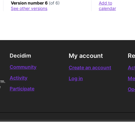
Version number 6
(of 6)
Add to
see other versions
calendar
My account
Re
Decidim
Community
Create an account
Act
Activity
Log in
Me
rm.
e
Participate
Op