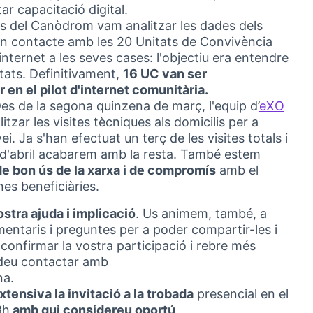
ar capacitació digital.
s del Canòdrom vam analitzar les dades dels
en contacte amb les 20 Unitats de Convivència
internet a les seves cases: l'objectiu era entendre
itats. Definitivament,
16 UC van ser
 en el pilot d'internet comunitària.
es de la segona quinzena de març, l'equip d’
eXO
(Exte
tzar les visites tècniques als domicilis per a
ei. Ja s'han efectuat un terç de les visites totals i
 d'abril acabarem amb la resta. També estem
e bon ús de la xarxa i de compromís
amb el
nes beneficiàries.
ostra ajuda i implicació
. Us animem, també, a
entaris i preguntes per a poder compartir-les i
a confirmar la vostra participació i rebre més
odeu contactar amb
na.
xtensiva la invitació a la trobada
presencial en el
8h
amb qui considereu oportú
.