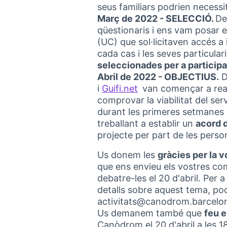
seus familiars podrien necessit
Març de 2022 - SELECCIÓ.
De
qüestionaris i ens vam posar 
(UC) que sol·licitaven accés a 
cada cas i les seves particular
seleccionades per a participar
Abril de 2022 - OBJECTIUS.
D
i
Guifi.net
van començar a reali
(External link)
comprovar la viabilitat del serv
durant les primeres setmanes
treballant a establir un
acord d
projecte per part de les perso
Us donem les
gràcies per la v
que ens envieu els vostres com
debatre-les el 20 d'abril. Per 
detalls sobre aquest tema, p
activitats@canodrom.barcelo
Us demanem també que
feu e
Canòdrom el 20 d'abril a les 1