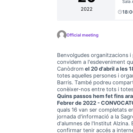
Sala 
2022
18:
Official meeting
Benvolgudes organitzacions i 
convidem a l'esdeveniment que
Canòdrom
el 20 d'abril a les 
totes aquelles persones i org
Barris. També podreu compartir
conèixer-nos entre tots i totes
Quins passos hem fet fins ar
Febrer de 2022 - CONVOCAT
quals 16 van ser completats e
jornada d'informació a la Sagr
d'alumnes de l'Institut Alzina. 
confirmar tenir accés a interne