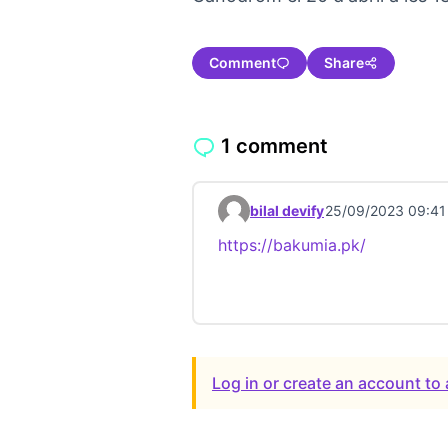
Comment
Share
1 comment
bilal devify
25/09/2023 09:41
Comment 23247
https://bakumia.pk/
(External l
Log in or create an account t