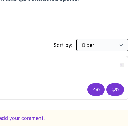
Sort by:
ink)
0
0
o add your comment.