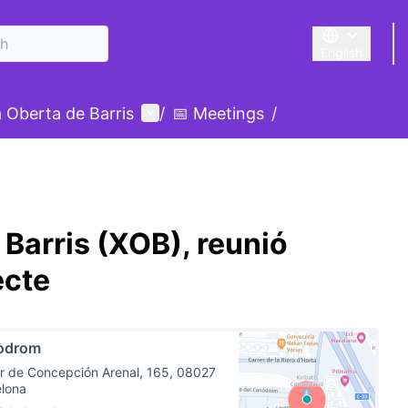
English
Triar la llengu
nu
User menu
 Oberta de Barris
/
📅 Meetings
/
Barris (XOB), reunió
ecte
òdrom
r de Concepción Arenal, 165, 08027
elona