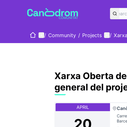
Home
Main menu
User me
/
Community
/
Projects
/
Xarxa
Xarxa Oberta de 
general del proj
APRIL
Can
Carre
20
Barc