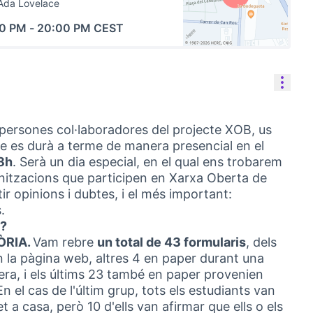
Ada Lovelace
00 PM
-
20:00 PM CEST
(External link)
Reso
persones col·laboradores del projecte XOB, us
 es durà a terme de manera presencial en el
18h
. Serà un dia especial, en el qual ens trobarem
anitzacions que participen en Xarxa Oberta de
 opinions i dubtes, i el més important:
.
a?
ÒRIA.
Vam rebre
un total de 43 formularis
, dels
n la pàgina web, altres 4 en paper durant una
era, i els últims 23 també en paper provenien
En el cas de l'últim grup, tots els estudiants van
t a casa, però 10 d'ells van afirmar que ells o els