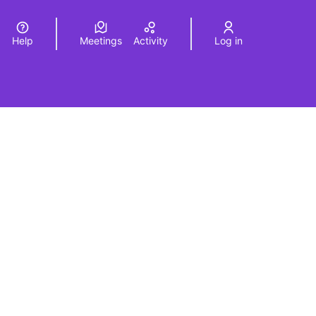
Help
Meetings
Activity
Log in
a
Elegir el idioma
Choose language