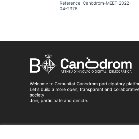
Reference: Canòdrom-MEET-2022-
04-2376
Welcome to Comunitat Canòdrom participatory platfo
Let's build a more open, transparent and collaborativ
society.
Join, participate and decide.
Terms of Service
Cookie settings