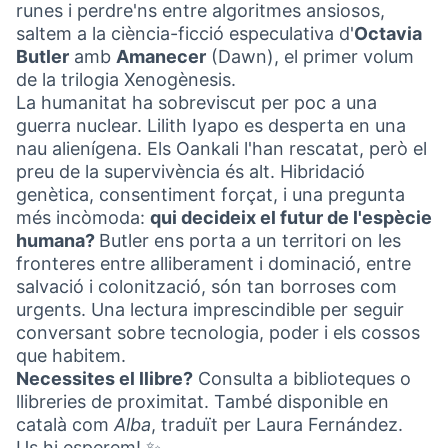
runes i perdre'ns entre algoritmes ansiosos,
saltem a la ciència-ficció especulativa d'
Octavia
Butler
amb
Amanecer
(Dawn), el primer volum
de la trilogia Xenogènesis.
La humanitat ha sobreviscut per poc a una
guerra nuclear. Lilith Iyapo es desperta en una
nau alienígena. Els Oankali l'han rescatat, però el
preu de la supervivència és alt. Hibridació
genètica, consentiment forçat, i una pregunta
més incòmoda:
qui decideix el futur de l'espècie
humana?
Butler ens porta a un territori on les
fronteres entre alliberament i dominació, entre
salvació i colonització, són tan borroses com
urgents. Una lectura imprescindible per seguir
conversant sobre tecnologia, poder i els cossos
que habitem.
Necessites el llibre?
Consulta a biblioteques o
llibreries de proximitat. També disponible en
català com
Alba
, traduït per Laura Fernández.
Us hi esperem! ✨