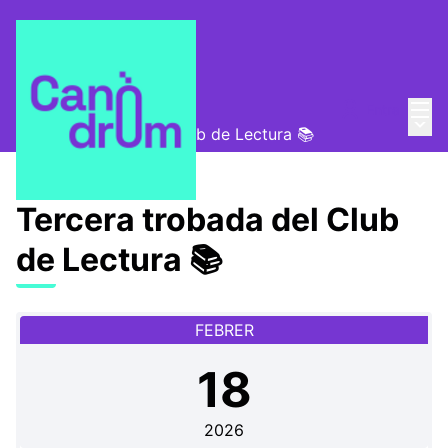
Menú
Entra
Convocatòries
/
Menú 
Tercera trobada del Club de Lectura 📚
Tercera trobada del Club
de Lectura 📚
FEBRER
18
2026