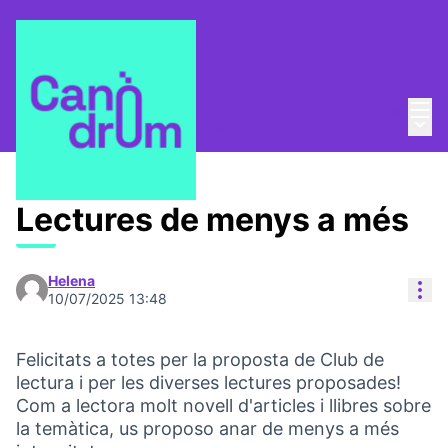
Menú
Entra
Menú 
Club de lectura
/
Propostes
Lectures de menys a més
Helena
Con
10/07/2025 13:48
Felicitats a totes per la proposta de Club de
lectura i per les diverses lectures proposades!
Com a lectora molt novell d'articles i llibres sobre
la temàtica, us proposo anar de menys a més