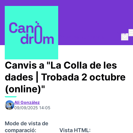
Entra
Menú 
La Colla de les dades
/
Trobades quinzenals
Canvis a "La Colla de les
dades | Trobada 2 octubre
(online)"
Ali González
09/09/2025 14:05
Mode de vista de
comparació:
Vista HTML: