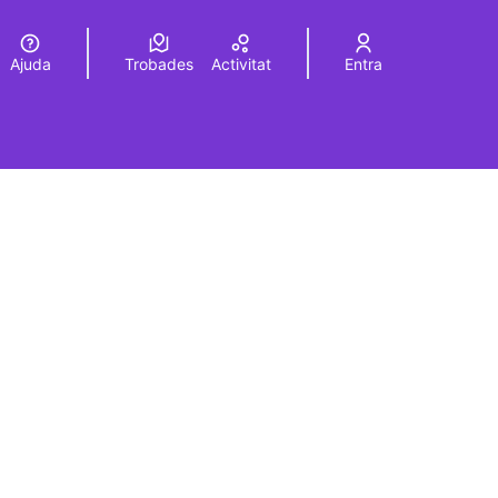
Ajuda
Trobades
Activitat
Entra
Elegir el idioma
Choose language