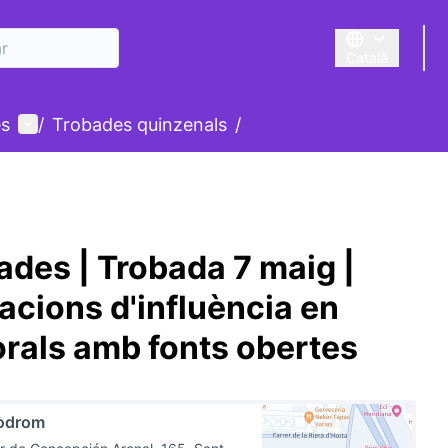
Català
Triar la llengua
Menú d'usuari
es
/
Trobades quinzenals
/
dades | Trobada 7 maig |
acions d'influència en
orals amb fonts obertes
òdrom