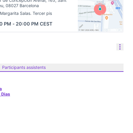
r de Concepción Arenal, 165, Sant
eu, 08027 Barcelona
 Margarita Salas. Tercer pis
00 PM
-
20:00 PM CEST
(Link externo)
Cont
Participants assistents
a
 Dias
itats