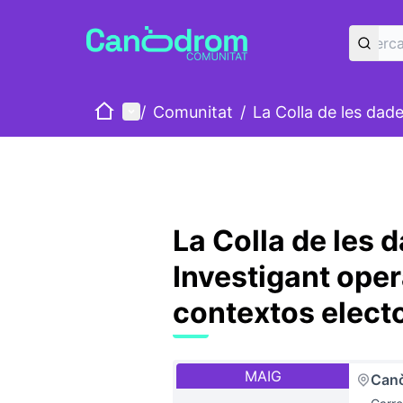
Inici
Menú principal
/
Comunitat
/
La Colla de les dad
La Colla de les 
Investigant oper
contextos elect
MAIG
Can