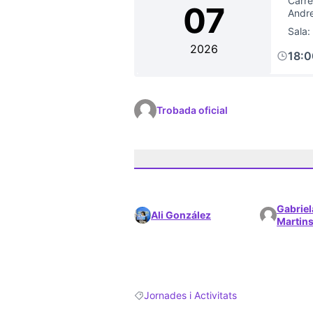
Carre
07
Andr
Sala:
2026
18:
Trobada oficial
Gabriel
Ali González
Martins
Jornades i Activitats
Resultats en filtrar per: Jornades i Activ