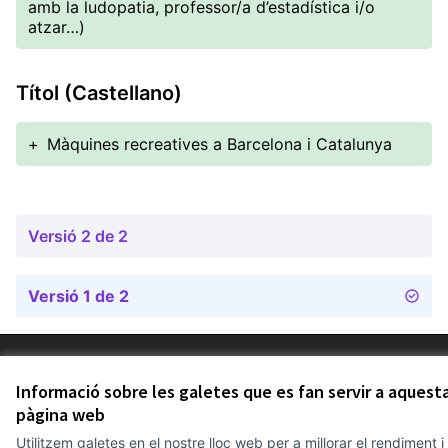
amb la ludopatia, professor/a d’estadística i/o
atzar…)
Títol (Castellano)
+
Màquines recreatives a Barcelona i Catalunya
Versió 2 de 2
Versió 1 de 2
Termes i condicions d'ús
Configuració de les galetes
Informació sobre les galetes que es fan servir a aquest
Comunitat Canòdrom a Facebook
(Link externo)
Comunitat Canòdrom a Instagram
(Link externo)
Comunitat Canòdrom a YouTube
(Link externo)
Català
pàgina web
Triar la llengua
Elegir el idioma
Choose language
Utilitzem galetes en el nostre lloc web per a millorar el rendiment i