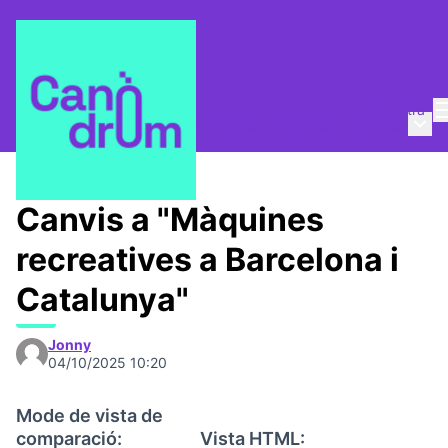
Entra
Menú 
La Colla de les dades
/
Proposa projectes o tallers
Canvis a "Màquines
recreatives a Barcelona i
Catalunya"
Jonny
04/10/2025 10:20
Mode de vista de
comparació:
Vista HTML: