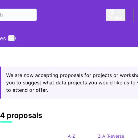
English
Triar la llengu
User menu
des
/
We are now accepting proposals for projects or worksho
you to suggest what data projects you would like us to
to attend or offer.
4 proposals
A-Z
Z-A (Reverse