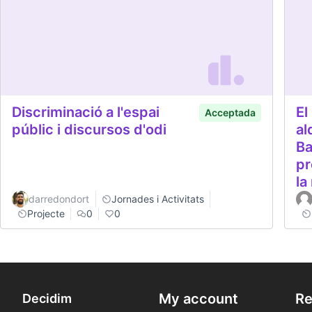
Discriminació a l'espai
El
Acceptada
públic i discursos d'odi
al
Ba
pr
la
darredondort
Jornades i Activitats
Projecte
0
0
My account
Re
Decidim