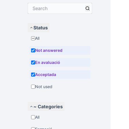
Status
All
Not answered
En avaluació
Acceptada
Not used
~ Categories
All