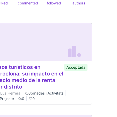
liked
commented
followed
authors
sos turísticos en
Acceptada
rcelona: su impacto en el
ecio medio de la renta
r distrito
Luz Herrera
Jornades i Activitats
Projecte
0
0