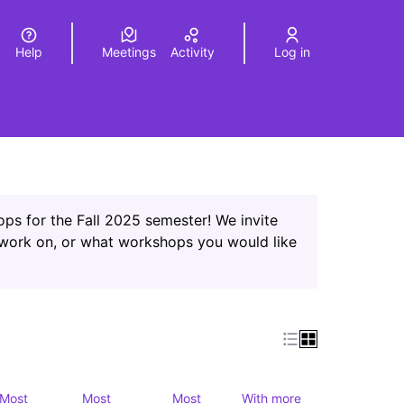
Help
Meetings
Activity
Log in
a
Elegir el idioma
Choose language
ps for the Fall 2025 semester! We invite
 work on, or what workshops you would like
Most
Most
Most
With more