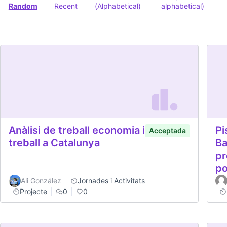
Random
Recent
(Alphabetical)
alphabetical)
Anàlisi de treball economia i
Pi
Acceptada
treball a Catalunya
Ba
pr
po
Ali González
Jornades i Activitats
Projecte
0
0