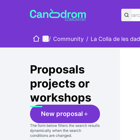
Home
Main menu
/
Community
/
La Colla de les da
Proposals
projects or
workshops
New proposal
The form below filters the search results
dynamically when the search
conditions are changed.