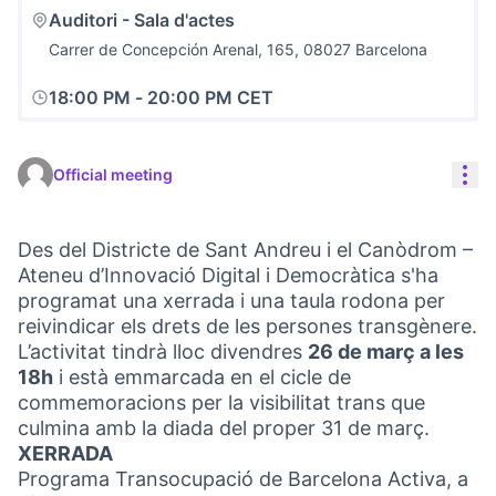
Auditori - Sala d'actes
Carrer de Concepción Arenal, 165, 08027 Barcelona
18:00 PM
-
20:00 PM CET
Res
Official meeting
Des del Districte de Sant Andreu i el Canòdrom –
Ateneu d’Innovació Digital i Democràtica s'ha
programat una xerrada i una taula rodona per
reivindicar els drets de les persones transgènere.
L’activitat tindrà lloc divendres
26 de març a les
18h
i està emmarcada en el cicle de
commemoracions per la visibilitat trans que
culmina amb la diada del proper 31 de març.
XERRADA
Programa Transocupació de Barcelona Activa, a