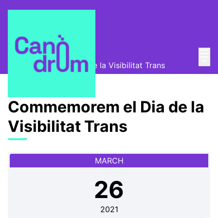
Mai
Log in
Canòdrom Obert
/
Main
Commemorem el Dia de la Visibilitat Trans
Commemorem el Dia de la
Visibilitat Trans
MARCH
26
2021