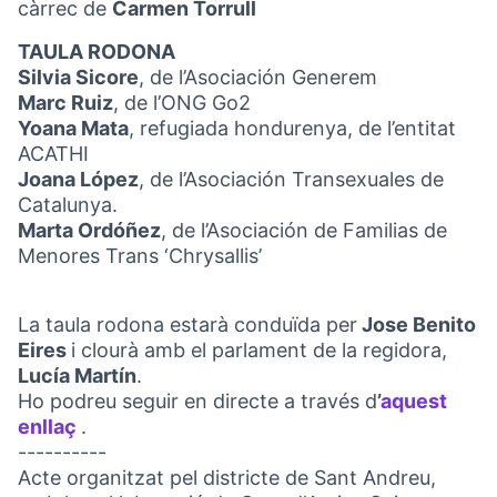
càrrec de
Carmen Torrull
TAULA RODONA
Silvia Sicore
, de l’Asociación Generem
Marc Ruiz
, de l’ONG Go2
Yoana Mata
, refugiada hondurenya, de l’entitat
ACATHI
Joana López
, de l’Asociación Transexuales de
Catalunya.
Marta Ordóñez
, de l’Asociación de Familias de
Menores Trans ‘Chrysallis’
La taula rodona estarà conduïda per
Jose Benito
Eires
i clourà amb el parlament de la regidora,
Lucía Martín
.
Ho podreu seguir en directe a través d
’
aquest
enllaç
.
(External link)
----------
Acte organitzat pel districte de Sant Andreu,