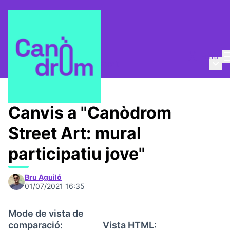
Entra
Menú 
Qui som?
/
Canòdrom Obert
Canvis a "Canòdrom
Street Art: mural
participatiu jove"
Bru Aguiló
01/07/2021 16:35
Mode de vista de
comparació:
Vista HTML: