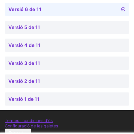
Versió 6 de 11
Versió 5 de 11
Versió 4 de 11
Versió 3 de 11
Versió 2 de 11
Versió 1 de 11
Termes i condicions d'ús
Configuració de les galetes
Comunitat Canòdrom a Facebook
(Link externo)
Comunitat Canòdrom a Instagram
(Link externo)
Comunitat Canòdrom a YouTube
(Link externo)
Català