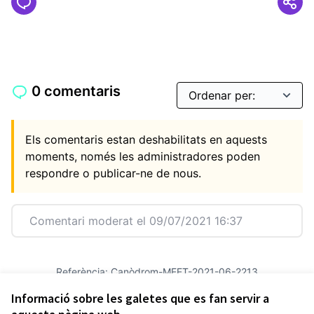
0 comentaris
Els comentaris estan deshabilitats en aquests
moments, només les administradores poden
respondre o publicar-ne de nous.
Comentari moderat el 09/07/2021 16:37
Referència: Canòdrom-MEET-2021-06-2213
Versió 11
(de 11)
veure altres versions
Informació sobre les galetes que es fan servir a
Afegir al calendari