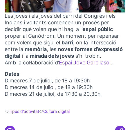
Les joves i els joves del barri del Congrés i els
Indians i voltants comencen un procés per
decidir què volen que hi hagi a l’
espai
públic
proper al Canòdrom. Un moment per repensar
com volem que sigui el
barri
, on la intersecció
entre la
memòria
, les
noves formes d’expressió
digital
i la
mirada dels joves
s'hi trobin.
Amb la col·laboració d’
Espai Jove Garcilaso
.
(Link ex
Dates
Dimecres 7 de juliol, de 18 a 19:30h
Dimecres 14 de juliol, de 18 a 19:30h
Dimecres 21 de juliol, de 17:30 a 20.30h
Tipus d'activitat
Cultura digital
Resultats en filtrar per: Tipus d'activitat
Resultats en filtrar per: Cultura digital