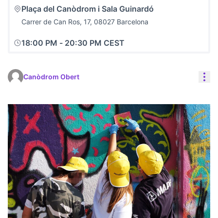
Plaça del Canòdrom i Sala Guinardó
Carrer de Can Ros, 17, 08027 Barcelona
18:00 PM
-
20:30 PM CEST
Con
Canòdrom Obert