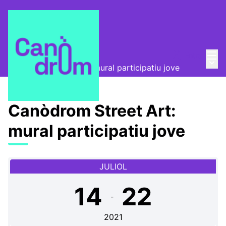
Menú
Entra
Canòdrom Obert
/
Menú 
Canòdrom Street Art: mural participatiu jove
Canòdrom Street Art:
mural participatiu jove
JULIOL
14
22
-
2021