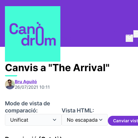
Entra
Menú 
Qui som?
/
Canòdrom Obert
Canvis a "The Arrival"
Bru Aguiló
26/07/2021 10:11
Mode de vista de
comparació:
Vista HTML:
Canviar vis