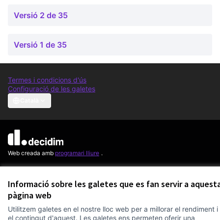
Versió 2 de 35
Versió 1 de 35
Termes i condicions d'ús
Configuració de les galetes
Comunitat Canòdrom a Facebook
(Link externo)
Comunitat Canòdrom a Instagram
(Link externo)
Comunitat Canòdrom a YouTube
(Link externo)
Català
Triar la llengua
Elegir el idioma
Choose language
Am
(L
(Link externo)
Web creada amb
programari lliure
.
(Link externo)
Informació sobre les galetes que es fan servir a aquest
pàgina web
Utilitzem galetes en el nostre lloc web per a millorar el rendiment i
el contingut d'aquest. Les galetes ens permeten oferir una