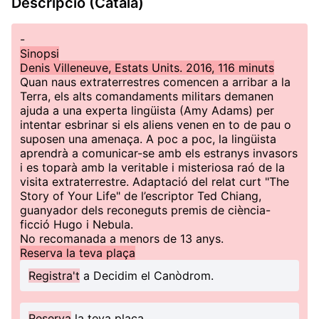
Descripció (Català)
-
Sinopsi
Denis Villeneuve, Estats Units. 2016, 116 minuts
Quan naus extraterrestres comencen a arribar a la
Terra, els alts comandaments militars demanen
ajuda a una experta lingüista (Amy Adams) per
intentar esbrinar si els aliens venen en to de pau o
suposen una amenaça. A poc a poc, la lingüista
aprendrà a comunicar-se amb els estranys invasors
i es toparà amb la veritable i misteriosa raó de la
visita extraterrestre. Adaptació del relat curt "The
Story of Your Life" de l’escriptor Ted Chiang,
guanyador dels reconeguts premis de ciència-
ficció Hugo i Nebula.
No recomanada a menors de 13 anys.
Reserva la teva plaça
Registra't
a Decidim el Canòdrom.
Reserva
la teva plaça.