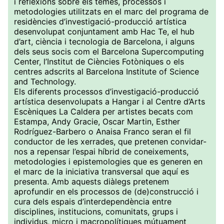
i reflexions sobre els temes, processos i
metodologies utilitzats en el marc del programa de
residències d’investigació-producció artística
desenvolupat conjuntament amb Hac Te, el hub
d’art, ciència i tecnologia de Barcelona, ​​i alguns
dels seus socis com el Barcelona Supercomputing
Center, l’Institut de Ciències Fotòniques o els
centres adscrits al Barcelona Institute of Science
and Technology.
Els diferents processos d’investigació-producció
artística desenvolupats a Hangar i al Centre d’Arts
Escèniques La Caldera per artistes becats com
Estampa, Andy Gracie, Oscar Martin, Esther
Rodríguez-Barbero o Anaisa Franco seran el fil
conductor de les xerrades, que pretenen convidar-
nos a repensar l’espai híbrid de coneixements,
metodologies i epistemologies que es generen en
el marc de la iniciativa transversal que aquí es
presenta. Amb aquests diàlegs pretenem
aprofundir en els processos de (de)construcció i
cura dels espais d’interdependència entre
disciplines, institucions, comunitats, grups i
individus, micro i macropolítiques mútuament