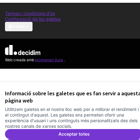
Termes i condicions d'ús
Configuració de les galetes
Comunitat Canòdrom a Facebook
(Link externo)
Comunitat Canòdrom a Instagram
(Link externo)
Comunitat Canòdrom a YouTube
(Link externo)
Català
Triar la llengua
Elegir el idioma
Choose language
Am
(L
(Link externo)
Web creada amb
programari lliure
.
(Link externo)
Informació sobre les galetes que es fan servir a aquest
pàgina web
Utilitzem galetes en el nostre lloc web per a millorar el rendiment i
el contingut d'aquest. Les galetes ens permeten oferir una
experiència d'usuari i uns continguts més personalitzats des dels
nostres canals de xarxes socials.
Acceptar totes