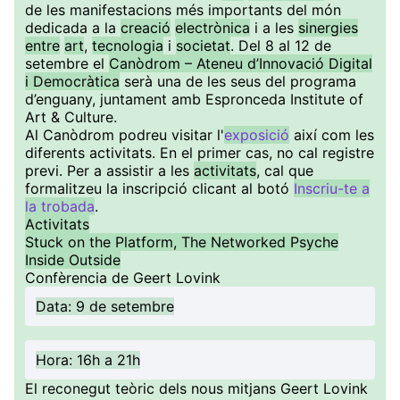
de les manifestacions més importants del món
dedicada a la
creació
electrònica
i a les
sinergies
entre
art
,
tecnologia
i
societat
. Del 8 al 12 de
setembre el
Canòdrom – Ateneu d’Innovació Digital
i Democràtica
serà una de les seus del programa
d’enguany, juntament amb Espronceda Institute of
Art & Culture.
Al Canòdrom podreu visitar l'
exposició
així com les
diferents activitats. En el primer cas, no cal registre
previ. Per a assistir a les
activitats
, cal que
formalitzeu la inscripció clicant al botó
Inscriu-te a
la trobada
.
Activitats
Stuck on the Platform, The Networked Psyche
Inside Outside
Confèrencia de Geert Lovink
Data: 9 de setembre
Hora: 16h a 21h
El reconegut teòric dels nous mitjans Geert Lovink