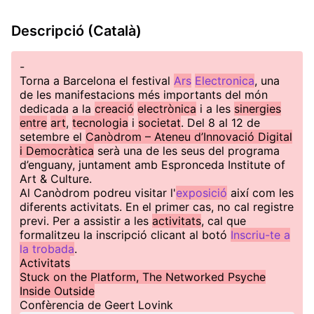
Descripció (Català)
-
Torna a Barcelona el festival
Ars
Electronica
, una
de les manifestacions més importants del món
dedicada a la
creació
electrònica
i a les
sinergies
entre
art
,
tecnologia
i
societat
. Del 8 al 12 de
setembre el
Canòdrom – Ateneu d’Innovació Digital
i Democràtica
serà una de les seus del programa
d’enguany, juntament amb Espronceda Institute of
Art & Culture.
Al Canòdrom podreu visitar l'
exposició
així com les
diferents activitats. En el primer cas, no cal registre
previ. Per a assistir a les
activitats
, cal que
formalitzeu la inscripció clicant al botó
Inscriu-te a
la trobada
.
Activitats
Stuck on the Platform, The Networked Psyche
Inside Outside
Confèrencia de Geert Lovink