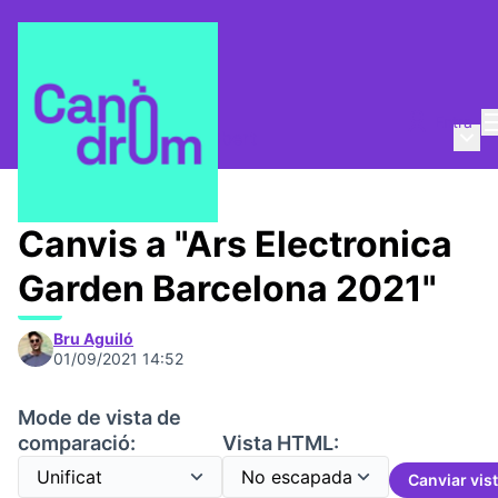
Entra
Menú 
Qui som?
/
Canòdrom Obert
Canvis a "Ars Electronica
Garden Barcelona 2021"
Bru Aguiló
01/09/2021 14:52
Mode de vista de
comparació:
Vista HTML:
Canviar vis