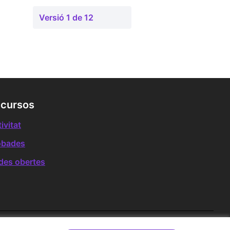
Versió 1 de 12
cursos
ivitat
obades
des obertes