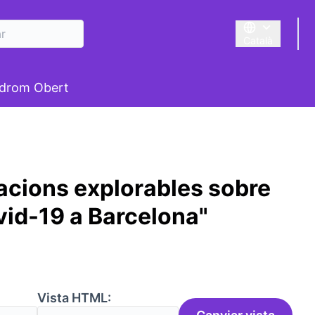
Català
Triar la llengua
suari
drom Obert
cacions explorables sobre
vid-19 a Barcelona"
:
Vista HTML: