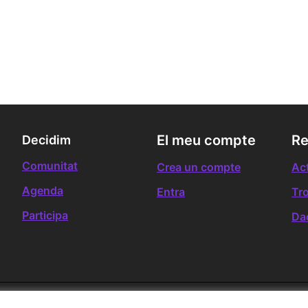
El meu compte
Re
Decidim
Comunitat
Crea un compte
Act
Agenda
Entra
Tr
Participa
Da