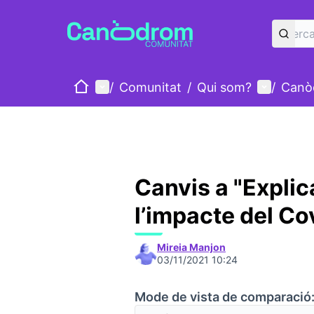
Inici
Menú principal
Menú d'u
/
Comunitat
/
Qui som?
/
Canò
Canvis a "Expli
l’impacte del Co
Mireia Manjon
03/11/2021 10:24
Mode de vista de comparació