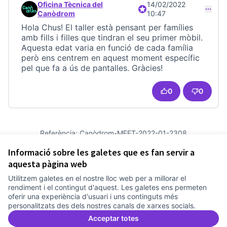
Oficina Tècnica del
14/02/2022
Participant oficial
Comentari 22799 (respon al comentari 22798)
Canòdrom
10:47
Hola Chus! El taller està pensant per famílies
amb fills i filles que tindran el seu primer mòbil.
Aquesta edat varia en funció de cada família
però ens centrem en aquest moment específic
pel que fa a ús de pantalles. Gràcies!
0
0
Referència: Canòdrom-MEET-2022-01-2308
Versió 21
(de 21)
veure altres versions
Informació sobre les galetes que es fan servir a
Afegir al calendari
aquesta pàgina web
Utilitzem galetes en el nostre lloc web per a millorar el
Termes i condicions d'ús
rendiment i el contingut d'aquest. Les galetes ens permeten
Configuració de les galetes
oferir una experiència d'usuari i uns continguts més
Comunitat Canòdrom a Facebook
(Link externo)
Comunitat Canòdrom a Instagram
(Link externo)
Comunitat Canòdrom a YouTube
(Link externo)
Català
personalitzats des dels nostres canals de xarxes socials.
Triar la llengua
Elegir el idioma
Choose language
Acceptar totes