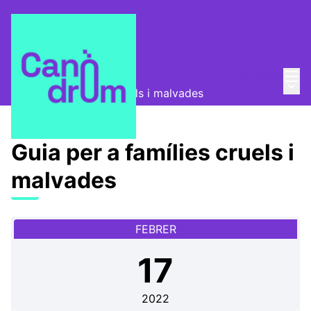
Menú
Entra
Canòdrom Obert
/
Menú 
Guia per a famílies cruels i malvades
Guia per a famílies cruels i
malvades
FEBRER
17
2022