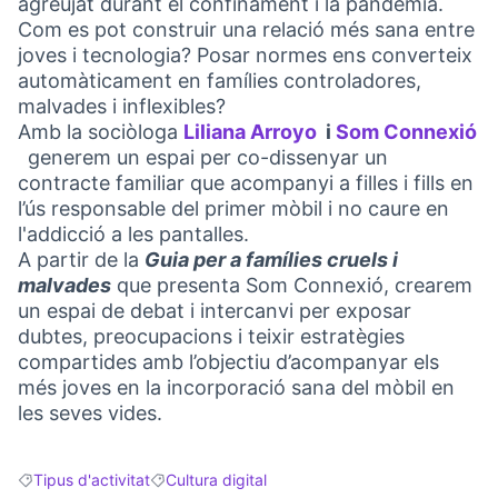
agreujat durant el confinament i la pandèmia.
Com es pot construir una relació més sana entre
joves i tecnologia? Posar normes ens converteix
automàticament en famílies controladores,
malvades i inflexibles?
Amb la sociòloga
Liliana Arroyo
i
Som Connexió
(Link externo)
generem un espai per co-dissenyar un
(Link externo)
contracte familiar que acompanyi a filles i fills en
l’ús responsable del primer mòbil i no caure en
l'addicció a les pantalles.
A partir de la
Guia per a famílies cruels i
malvades
que presenta Som Connexió, crearem
un espai de debat i intercanvi per exposar
dubtes, preocupacions i teixir estratègies
compartides amb l’objectiu d’acompanyar els
més joves en la incorporació sana del mòbil en
les seves vides.
Tipus d'activitat
Cultura digital
Resultats en filtrar per: Tipus d'activitat
Resultats en filtrar per: Cultura digital