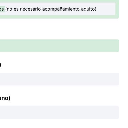
ños
(no es necesario acompañamiento adulto)
)
ano)