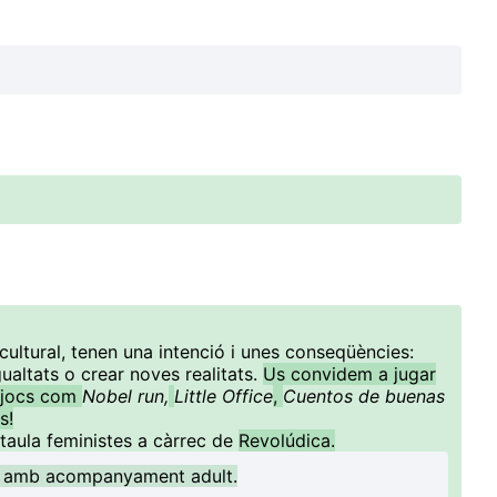
cultural, tenen una intenció i unes conseqüències:
altats o crear noves realitats.
Us convidem a jugar
a jocs com
Nobel run,
Little Office
,
Cuentos de buenas
s!
taula feministes a càrrec de
Revolúdica.
ys amb acompanyament adult.