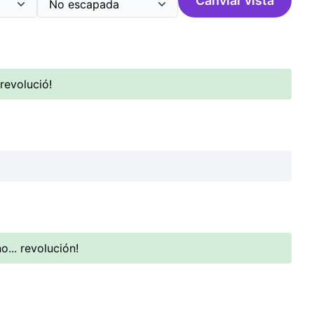
Canviar vista
 revolució!
o... revolución!