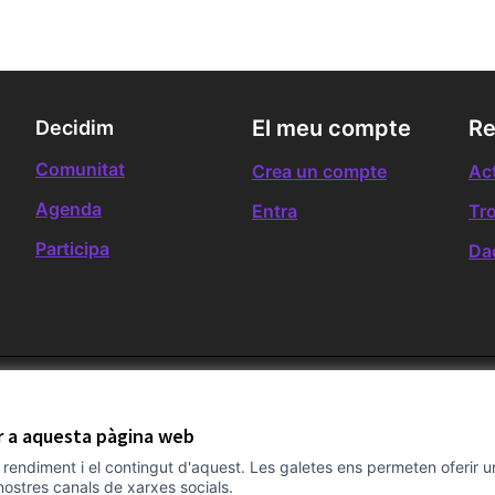
El meu compte
Re
Decidim
Comunitat
Crea un compte
Act
Agenda
Entra
Tr
Participa
Da
ir a aquesta pàgina web
el rendiment i el contingut d'aquest. Les galetes ens permeten oferir 
nostres canals de xarxes socials.