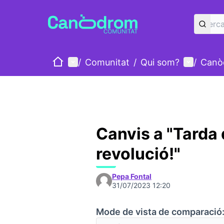
Inici
Menú principal
Menú d'u
/
Comunitat
/
Qui som?
/
Canò
Canvis a "Tarda d
revolució!"
Pepa Fontal
31/07/2023 12:20
Mode de vista de comparació