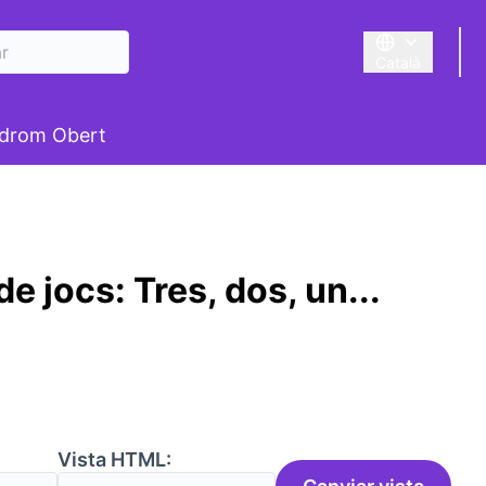
Català
Triar la llengua
suari
drom Obert
e jocs: Tres, dos, un...
:
Vista HTML: