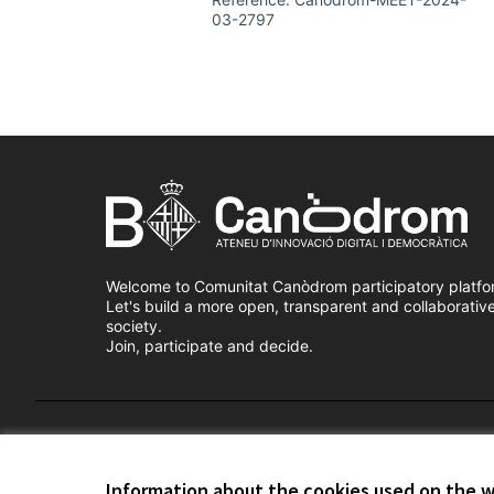
03-2797
Welcome to Comunitat Canòdrom participatory platfo
Let's build a more open, transparent and collaborativ
society.
Join, participate and decide.
Terms of Service
Cookie settings
Information about the cookies used on the 