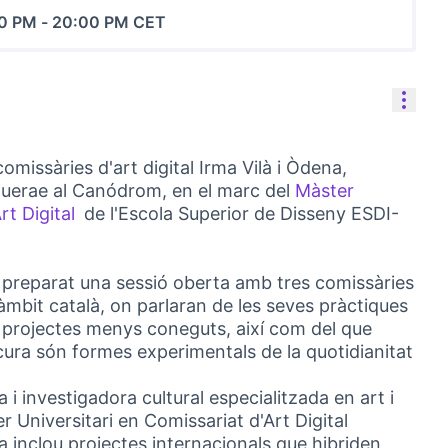
30 PM
-
20:00 PM CET
Reso
omissàries d'art digital Irma Vilà i Òdena,
guerae al Canódrom, en el marc del
Màster
rt Digital
de l'Escola Superior de Disseny ESDI-
(External link)
 preparat una sessió oberta amb tres comissàries
l'àmbit català, on parlaran de les seves pràctiques
 projectes menys coneguts, així com del que
 cura són formes experimentals de la quotidianitat
 i investigadora cultural especialitzada en art i
r Universitari en Comissariat d'Art Digital
a inclou projectes internacionals que hibriden