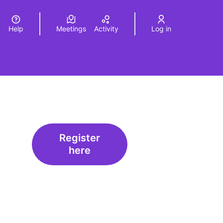
Help
Meetings
Activity
Log in
a
Elegir el idioma
Choose language
Register
here