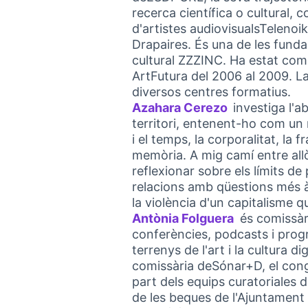
recerca científica o cultural, 
d'artistes audiovisualsTelenoik
Drapaires. És una de les funda
cultural ZZZINC. Ha estat comi
ArtFutura del 2006 al 2009. L
diversos centres formatius.
Azahara Cerezo
investiga l'a
(External link
territori, entenent-ho com un 
i el temps, la corporalitat, la f
memòria. A mig camí entre allò 
reflexionar sobre els límits d
relacions amb qüestions més à
la violència d'un capitalisme 
Antònia Folguera
és comissàr
(External li
conferències, podcasts i progr
terrenys de l'art i la cultura d
comissària deSónar+D, el cong
part dels equips curatoriales 
de les beques de l'Ajuntament