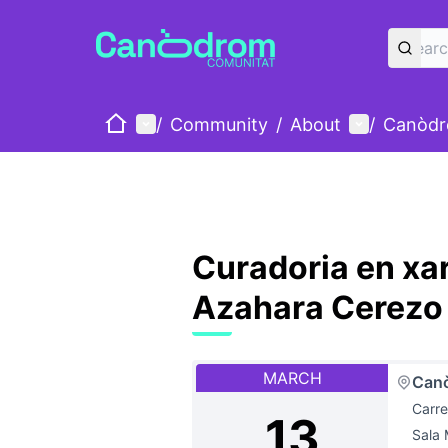
Home
Main menu
User menu
/
Community
/
About
/
Canòdr
Curadoria en xar
Azahara Cerezo 
MARCH
Canò
Carre
13
Sala 