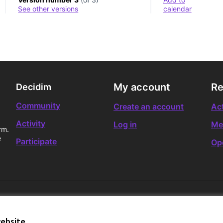
see other versions
calendar
My account
Re
Decidim
Community
Create an account
Act
Activity
Log in
Me
rm.
e
Participate
Op
website