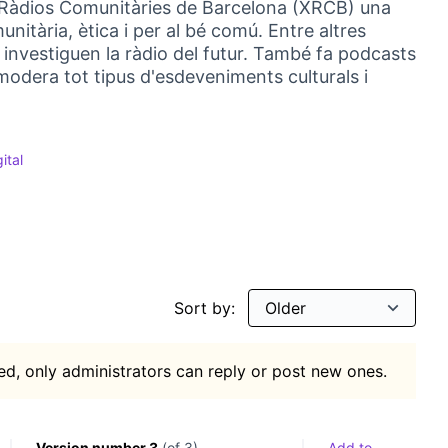
 Ràdios Comunitàries de Barcelona (XRCB) una
itària, ètica i per al bé comú. Entre altres
i investiguen la ràdio del futur. També fa podcasts
i modera tot tipus d'esdeveniments culturals i
ital
gs
 for: Cultura digital
Sort by:
d, only administrators can reply or post new ones.
Version number 3
(of 3)
Add to