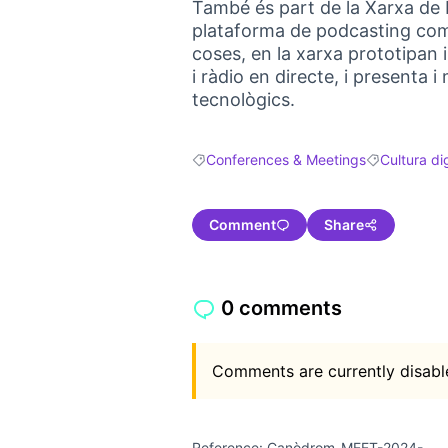
També és part de la Xarxa de
plataforma de podcasting comun
coses, en la xarxa prototipan 
i ràdio en directe, i presenta 
tecnològics.
Conferences & Meetings
Cultura dig
Filter results for: Conferences & Meetin
Filter results
Comment
Share
0 comments
Comments are currently disable
Reference: Canòdrom-MEET-2024-