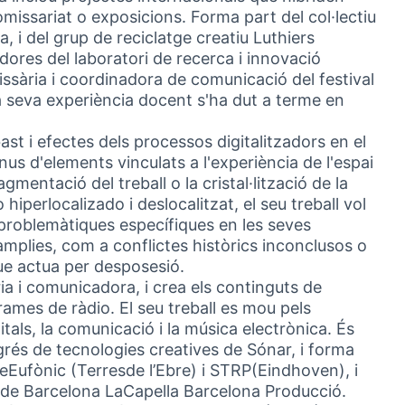
comissariat o exposicions. Forma part del col·lectiu
a, i del grup de reciclatge creatiu Luthiers
dores del laboratori de recerca i innovació
ssària i coordinadora de comunicació del festival
a seva experiència docent s'ha dut a terme en
bast i efectes dels processos digitalitzadors en el
)
nus d'elements vinculats a l'experiència de l'espai
ragmentació del treball o la cristal·lització de la
hiperlocalizado i deslocalitzat, el seu treball vol
e problemàtiques específiques en les seves
mplies, com a conflictes històrics inconclusos o
que actua per desposesió.
ia i comunicadora, i crea els continguts de
nk)
ames de ràdio. El seu treball es mou pels
igitals, la comunicació i la música electrònica. És
rés de tecnologies creatives de Sónar, i forma
deEufònic (Terresde l’Ebre) i STRP(Eindhoven), i
 de Barcelona LaCapella Barcelona Producció.