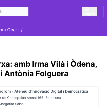
English
Triar la llengu
om Obert
/
xa: amb Irma Vilà i Òdena,
i Antònia Folguera
drom - Ateneu d'Innovació Digital i Democràtica
r de Concepción Arenal 165, Barcelona
Margarita Salas