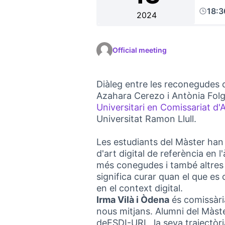
18:
2024
Official meeting
Diàleg entre les reconegudes c
Azahara Cerezo i Antònia Fol
Universitari en Comissariat d'A
Universitat Ramon Llull.
Les estudiants del Màster han
d'art digital de referència en 
més conegudes i també altres
significa curar quan el que es
en el context digital.
Irma Vilà i Òdena
és comissària
nous mitjans. Alumni del Màste
deESDI-URL, la seva trajectòri