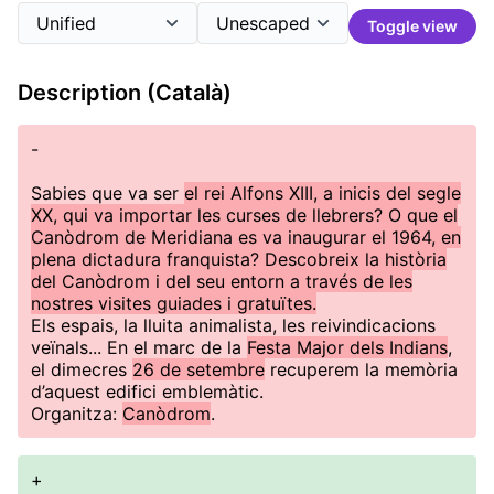
Toggle view
Description (Català)
-
Sabies que va ser
el rei Alfons XIII, a inicis del segle
XX, qui va importar les curses de llebrers? O que el
Canòdrom de Meridiana es va inaugurar el 1964, en
plena dictadura franquista? Descobreix la història
del Canòdrom i del seu entorn a través de les
nostres visites guiades i gratuïtes.
Els espais, la lluita animalista, les reivindicacions
veïnals... En el marc de la
Festa Major dels Indians
,
el dimecres
26 de setembre
recuperem la memòria
d’aquest edifici emblemàtic.
Organitza:
Canòdrom
.
+