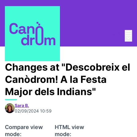
Mai
Log in
Main
About
/
Canòdrom Obert
Changes at "Descobreix el
Canòdrom! A la Festa
Major dels Indians"
Sara B.
02/09/2024 10:59
Compare view
HTML view
mode:
mode: