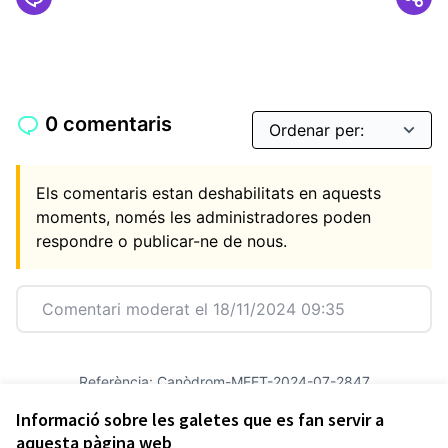
0 comentaris
Els comentaris estan deshabilitats en aquests
moments, només les administradores poden
respondre o publicar-ne de nous.
Comentari moderat el 18/11/2024 09:35
Referència: Canòdrom-MEET-2024-07-2847
Versió 3
(de 3)
veure altres versions
Informació sobre les galetes que es fan servir a
Afegir al calendari
aquesta pàgina web