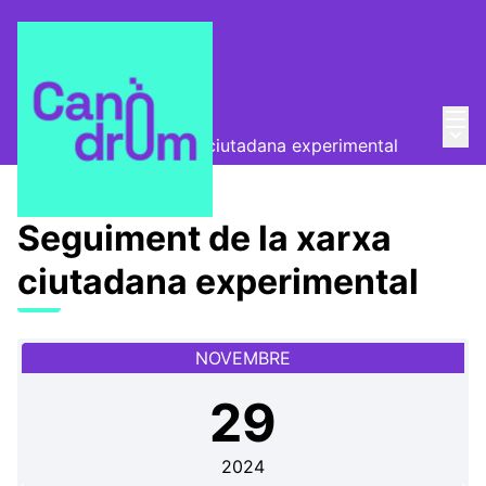
Menú
Entra
Canòdrom Obert
/
Menú 
Seguiment de la xarxa ciutadana experimental
Seguiment de la xarxa
ciutadana experimental
NOVEMBRE
29
2024