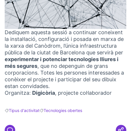
Dediquem aquesta sessió a continuar coneixent
la instal·lació, configuració i posada en marxa de
la xarxa del Canòdrom, l’única infraestructura
pública de la ciutat de Barcelona que servirà per
experimentar i potenciar tecnologies lliures i
més segures
, que no depenguin de grans
corporacions. Totes les persones interessades a
conèixer el projecte i participar del seu dibuix
estan convidades.
Organitza:
Digicòria
, projecte col·laborador
Tipus d'activitat
Tecnologies obertes
Resultats en filtrar per: Tipus d'activitat
Resultats en filtrar per: Tecnologies obertes