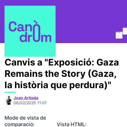
Entra
Menú 
Qui som?
/
Canòdrom Obert
Canvis a "Exposició: Gaza
Remains the Story (Gaza,
la història que perdura)"
Joan Artieda
06/02/2025 11:01
Mode de vista de
comparació:
Vista HTML: