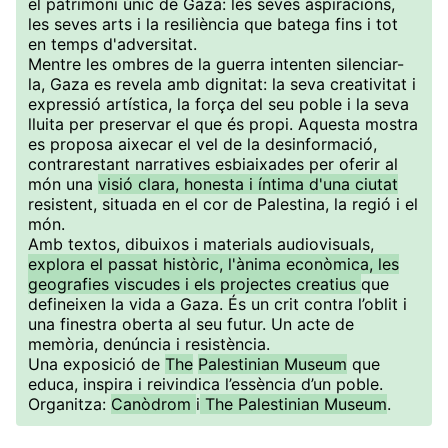
el patrimoni únic de Gaza: les seves aspiracions,
les seves arts i la resiliència que batega fins i tot
en temps d'adversitat.
Mentre les ombres de la guerra intenten silenciar-
la, Gaza es revela amb dignitat: la seva creativitat i
expressió artística, la força del seu poble i la seva
lluita per preservar el que és propi. Aquesta mostra
es proposa aixecar el vel de la desinformació,
contrarestant narratives esbiaixades per oferir al
món una
visió clara, honesta i íntima d'una ciutat
resistent, situada en el cor de Palestina, la regió i el
món.
Amb textos, dibuixos i materials audiovisuals,
explora el passat històric, l'ànima econòmica, les
geografies viscudes i els projectes creatius
que
defineixen la vida a Gaza. És un crit contra l’oblit i
una finestra oberta al seu futur. Un acte de
memòria, denúncia i resistència.
Una exposició de
The
Palestinian Museum
que
educa, inspira i reivindica l’essència d’un poble.
Organitza:
Canòdrom
i
The Palestinian Museum
.