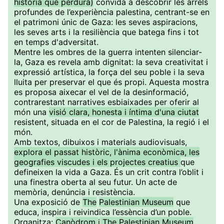
història que perdura)
convida a descobrir les arrels
profundes de l’experiència palestina, centrant-se en
el patrimoni únic de Gaza: les seves aspiracions,
les seves arts i la resiliència que batega fins i tot
en temps d'adversitat.
Mentre les ombres de la guerra intenten silenciar-
la, Gaza es revela amb dignitat: la seva creativitat i
expressió artística, la força del seu poble i la seva
lluita per preservar el que és propi. Aquesta mostra
es proposa aixecar el vel de la desinformació,
contrarestant narratives esbiaixades per oferir al
món una
visió clara, honesta i íntima d'una ciutat
resistent, situada en el cor de Palestina, la regió i el
món.
Amb textos, dibuixos i materials audiovisuals,
explora el passat històric, l'ànima econòmica, les
geografies viscudes i els projectes creatius
que
defineixen la vida a Gaza. És un crit contra l’oblit i
una finestra oberta al seu futur. Un acte de
memòria, denúncia i resistència.
Una exposició de
The
Palestinian Museum
que
educa, inspira i reivindica l’essència d’un poble.
Organitza:
Canòdrom
i
The Palestinian Museum
.