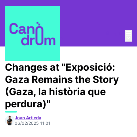
Mai
Log in
Main
About
/
Canòdrom Obert
Changes at "Exposició:
Gaza Remains the Story
(Gaza, la història que
perdura)"
Joan Artieda
06/02/2025 11:01