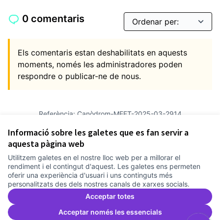
0 comentaris
Els comentaris estan deshabilitats en aquests
moments, només les administradores poden
respondre o publicar-ne de nous.
Referència: Canòdrom-MEET-2025-03-2914
Versió 5
(de 5)
veure altres versions
Informació sobre les galetes que es fan servir a
Afegir al calendari
aquesta pàgina web
Utilitzem galetes en el nostre lloc web per a millorar el
Termes i condicions d'ús
rendiment i el contingut d'aquest. Les galetes ens permeten
Configuració de les galetes
oferir una experiència d'usuari i uns continguts més
Comunitat Canòdrom a Facebook
(Link externo)
Comunitat Canòdrom a Instagram
(Link externo)
Comunitat Canòdrom a YouTube
(Link externo)
Català
personalitzats des dels nostres canals de xarxes socials.
Triar la llengua
Elegir el idioma
Choose language
Acceptar totes
Acceptar només les essencials