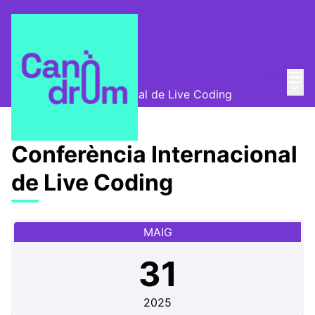
Menú
Entra
Canòdrom Obert
/
Menú 
Conferència Internacional de Live Coding
Conferència Internacional
de Live Coding
MAIG
31
2025