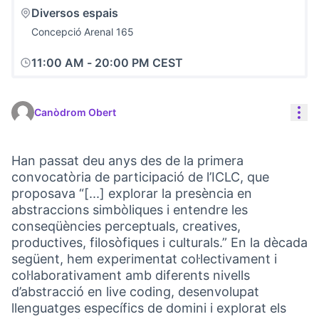
Diversos espais
Concepció Arenal 165
11:00 AM
-
20:00 PM CEST
Con
Canòdrom Obert
Han passat deu anys des de la primera
convocatòria de participació de l’ICLC, que
proposava “[...] explorar la presència en
abstraccions simbòliques i entendre les
conseqüències perceptuals, creatives,
productives, filosòfiques i culturals.” En la dècada
següent, hem experimentat col·lectivament i
col·laborativament amb diferents nivells
d’abstracció en live coding, desenvolupat
llenguatges específics de domini i explorat els