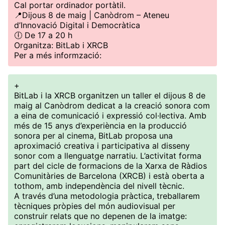
Cal portar ordinador portàtil.
📍Dijous 8 de maig | Canòdrom – Ateneu
d’Innovació Digital i Democràtica
🕕 De 17 a 20 h
Organitza: BitLab i XRCB
Per a més informzació:
+
BitLab i la XRCB organitzen un taller el dijous 8 de
maig al Canòdrom dedicat a la creació sonora com
a eina de comunicació i expressió col·lectiva. Amb
més de 15 anys d’experiència en la producció
sonora per al cinema, BitLab proposa una
aproximació creativa i participativa al disseny
sonor com a llenguatge narratiu. L’activitat forma
part del cicle de formacions de la Xarxa de Ràdios
Comunitàries de Barcelona (XRCB) i està oberta a
tothom, amb independència del nivell tècnic.
A través d’una metodologia pràctica, treballarem
tècniques pròpies del món audiovisual per
construir relats que no depenen de la imatge: