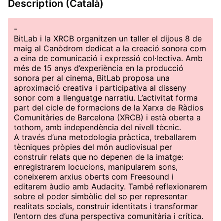
Description (Català)
-
BitLab i la XRCB organitzen un taller el dijous 8 de
maig al Canòdrom dedicat a la creació sonora com
a eina de comunicació i expressió col·lectiva. Amb
més de 15 anys d’experiència en la producció
sonora per al cinema, BitLab proposa una
aproximació creativa i participativa al disseny
sonor com a llenguatge narratiu. L’activitat forma
part del cicle de formacions de la Xarxa de Ràdios
Comunitàries de Barcelona (XRCB) i està oberta a
tothom, amb independència del nivell tècnic.
A través d’una metodologia pràctica, treballarem
tècniques pròpies del món audiovisual per
construir relats que no depenen de la imatge:
enregistrarem locucions, manipularem sons,
coneixerem arxius oberts com Freesound i
editarem àudio amb Audacity. També reflexionarem
sobre el poder simbòlic del so per representar
realitats socials, construir identitats i transformar
l’entorn des d’una perspectiva comunitària i crítica.