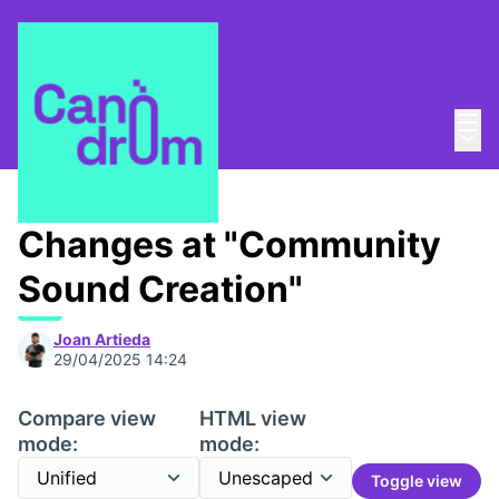
Mai
Log in
Main
About
/
Canòdrom Obert
Changes at "Community
Sound Creation"
Joan Artieda
29/04/2025 14:24
Compare view
HTML view
mode:
mode:
Toggle view