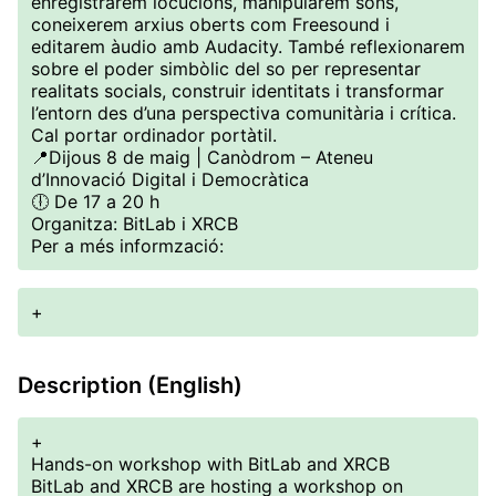
enregistrarem locucions, manipularem sons,
coneixerem arxius oberts com Freesound i
editarem àudio amb Audacity. També reflexionarem
sobre el poder simbòlic del so per representar
realitats socials, construir identitats i transformar
l’entorn des d’una perspectiva comunitària i crítica.
Cal portar ordinador portàtil.
📍Dijous 8 de maig | Canòdrom – Ateneu
d’Innovació Digital i Democràtica
🕕 De 17 a 20 h
Organitza: BitLab i XRCB
Per a més informzació:
+
Description (English)
+
Hands-on workshop with BitLab and XRCB
BitLab and XRCB are hosting a workshop on