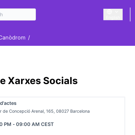
English
Triar la llengu
 Canòdrom
/
 de Xarxes Socials
 d'actes
r de Concepció Arenal, 165, 08027 Barcelona
00 PM
-
09:00 AM CEST