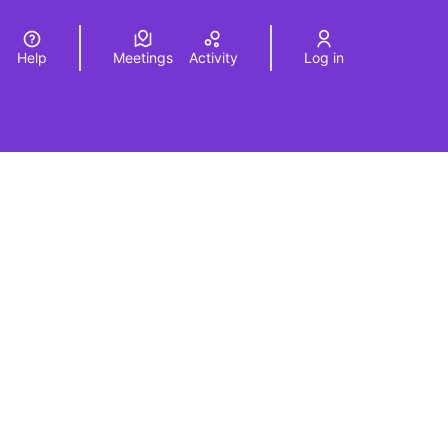
Help
Meetings
Activity
Log in
a
Elegir el idioma
Choose language