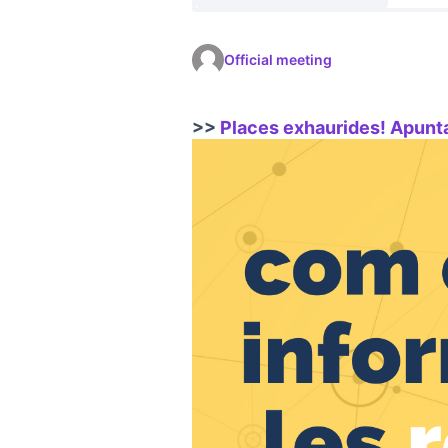
Official meeting
>>
Places exhaurides! Apunta't