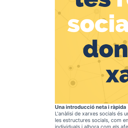
Una introducció neta i ràpida
L'anàlisi de xarxes socials és 
les estructures socials, com 
individuals i alhora com els af