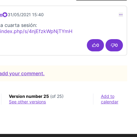
om
Official participant
31/05/2021 15:40
a cuarta sesión:
m/index.php/s/4njEfzkWpNjTYmH
(External link)
0
0
o add your comment.
Version number 25
(of 25)
Add to
see other versions
calendar