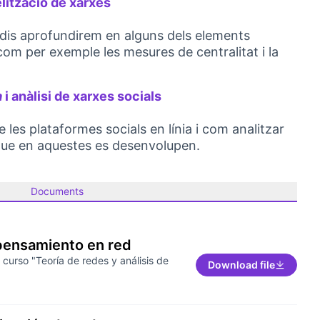
elització de xarxes
(External link)
udis aprofundirem en alguns dels elements
 com per exemple les mesures de centralitat i la
a
i anàlisi de xarxes socials
(External link)
es plataformes socials en línia i com analitzar
 que en aquestes es desenvolupen.
Documents
 pensamiento en red
 curso "Teoría de redes y análisis de
Download file