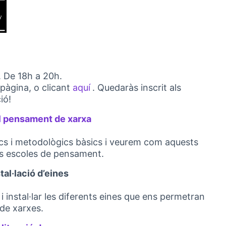
. De 18h a 20h.
pàgina, o clicant
aquí
. Quedaràs inscrit als
(Opens in new tab)
ió!
al pensament de xarxa
(External link)
ics i metodològics bàsics i veurem com aquests
ts escoles de pensament.
stal·lació d’eines
i instal·lar les diferents eines que ens permetran
ó de xarxes.