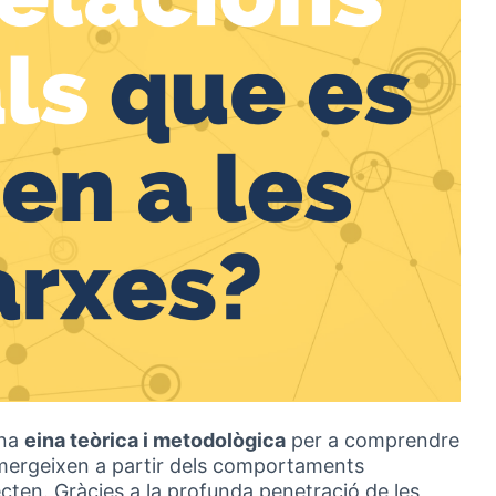
una
eina teòrica i metodològica
per a comprendre
emergeixen a partir dels comportaments
ecten. Gràcies a la profunda penetració de les