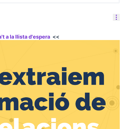
Reso
 a la llista d'espera
<<
(Opens in new tab)