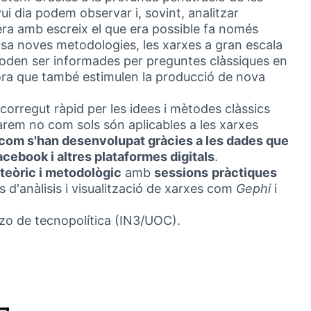
vui dia podem observar i, sovint, analitzar
era amb escreix el que era possible fa només
lsa noves metodologies, les xarxes a gran escala
den ser informades per preguntes clàssiques en
hora que també estimulen la producció de nova
corregut ràpid per les idees i mètodes clàssics
rem no com sols són aplicables a les xarxes
com s'han desenvolupat gràcies a les dades que
cebook i altres plataformes digitals
.
teòric i metodològic
amb
sessions
pràctiques
 d'anàlisis i visualització de xarxes com
Gephi
i
zo de tecnopolítica (IN3/UOC).