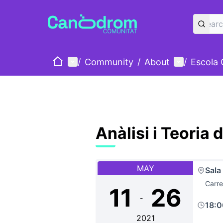
Home
Main menu
User menu
/
Community
/
About
/
Escola
Anàlisi i Teoria
MAY
Sala
Carre
11
26
-
18:
2021