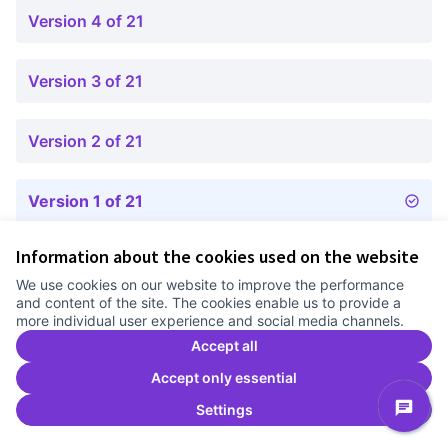
Version 4 of 21
Version 3 of 21
Version 2 of 21
Version 1 of 21
Information about the cookies used on the website
Terms of Service
We use cookies on our website to improve the performance
Cookie settings
and content of the site. The cookies enable us to provide a
Comunitat Canòdrom at Facebook
(External link)
Comunitat Canòdrom at Instagram
(External link)
Comunitat Canòdrom at YouTube
(External link)
English
more individual user experience and social media channels.
Triar la llengua
Elegir el idioma
Choose language
Accept all
Accept only essential
Settings
C
(E
(External link)
Website made with
free software
.
(External link)