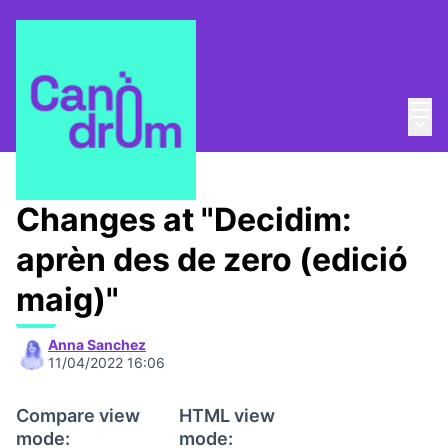
Mai
Log in
Main
About
/
Escola Canòdrom
Changes at "Decidim:
aprèn des de zero (edició
maig)"
Anna Sanchez
11/04/2022 16:06
Compare view
HTML view
mode:
mode: