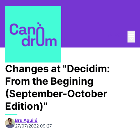
Mai
Log in
Main
About
/
Escola Canòdrom
Changes at "Decidim:
From the Begining
(September-October
Edition)"
Bru Aguiló
27/07/2022 09:27