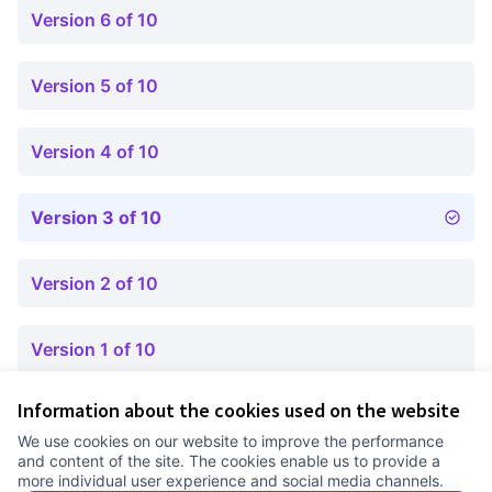
Version 6 of 10
Version 5 of 10
Version 4 of 10
Version 3 of 10
Version 2 of 10
Version 1 of 10
Information about the cookies used on the website
Terms of Service
We use cookies on our website to improve the performance
Cookie settings
and content of the site. The cookies enable us to provide a
Comunitat Canòdrom at Facebook
(External link)
Comunitat Canòdrom at Instagram
(External link)
Comunitat Canòdrom at YouTube
(External link)
English
more individual user experience and social media channels.
Triar la llengua
Elegir el idioma
Choose language