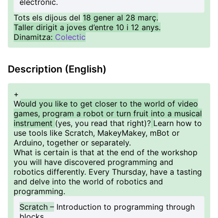
electrònic.
Tots els dijous del
18 gener al 28 març.
Taller dirigit a joves d’entre 10 i 12 anys.
Dinamitza:
Colectic
Description (English)
+
W
ould you like to get closer to the world of video
games, program a robot or turn fruit into a musical
instrument
(yes, you read that right)?
Learn how to
use tools like Scratch, MakeyMakey, mBot or
Arduino, together or separately.
What is certain is that at the end of the workshop
you will have discovered programming and
robotics differently. Every Thursday, have a tasting
and delve into the world of robotics and
programming.
Scratch –
Introduction to programming through
blocks