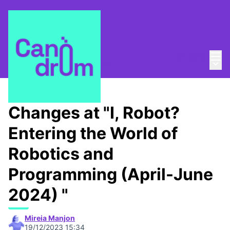
Mai
Log in
Main
About
/
Escola Canòdrom
Changes at "I, Robot?
Entering the World of
Robotics and
Programming (April-June
2024) "
Mireia Manjon
19/12/2023 15:34