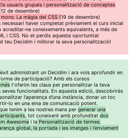
Els usuaris grupals i personalització de conceptes
(
12 de desembre)
a mons: La màgia del CSS (
19 de desembre)
s necessari haver completat prèviament el curs inicial
 acreditar-ne coneixements equivalents, a més de
L i CSS. No et perdis aquesta oportunitat
l teu Decidim i millorar la seva personalització!
èxit administrant un Decidim i ara vols aprofundir en
taforma de participació? Amb els cursos
 més
t'oferim les claus per personalitzar la teva
s seves funcionalitats. En aquesta edició, descobriràs
sonalitzar l’aparença d’una instància, donar un toc
rtir-lo en una eina de comunicació potent.
que tenim a les nostres mans per
generar una
articipants
, tot coneixent amb profunditat
dos
dim Awesome
i la
Personalització de termes.
arença global, la portada i les imatges i l’enviament