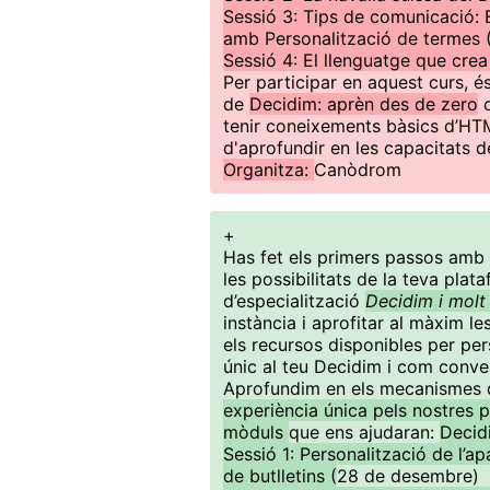
Sessió 3: Tips de comunicació: 
amb Personalització de termes 
Sessió 4: El llenguatge que cre
Per participar en aquest curs, é
de
Decidim: aprèn des de zero
o
tenir coneixements bàsics d’HTM
d'aprofundir en les capacitats de
Organitza:
Canòdrom
+
Has fet els primers passos amb 
les possibilitats de la teva pla
d’especialització
Decidim i molt
instància i aprofitar al màxim le
els recursos disponibles per per
únic al teu Decidim i com conve
Aprofundim en els mecanismes 
experiència única pels nostres p
mòduls
que ens ajudaran:
Deci
Sessió 1: Personalització de l’ap
de butlletins (
28 de desembre)