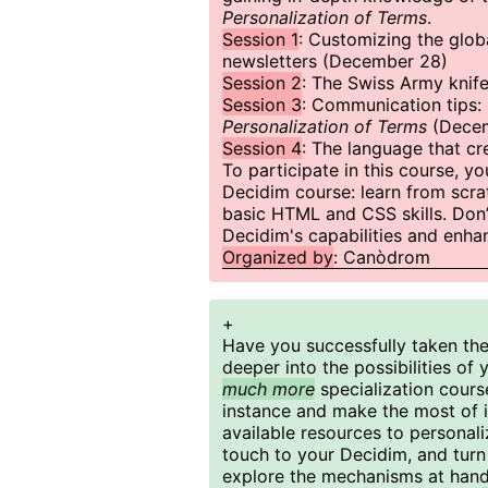
Personalization of Terms
.
Session 1
: Customizing the glo
newsletters (December 28)
Session 2
: The Swiss Army knif
Session 3
: Communication tips:
Personalization of Terms
(Decem
Session 4
: The language that c
To participate in this course, 
Decidim course: learn from scra
basic HTML and CSS skills. Don’
Decidim's capabilities and enha
Organized by
: Canòdrom
+
Have you successfully taken th
deeper into the possibilities of
much more
specialization cours
instance and make the most of its
available resources to personal
touch to your Decidim, and turn
explore the mechanisms at hand 