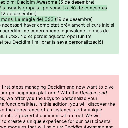
 Decidim: Decidim Awesome (
5 de desembre)
Els usuaris grupals i personalització de conceptes
(
12 de desembre)
a mons: La màgia del CSS (
19 de desembre)
s necessari haver completat prèviament el curs inicial
 acreditar-ne coneixements equivalents, a més de
L i CSS. No et perdis aquesta oportunitat
l teu Decidim i millorar la seva personalització!
e first steps managing Decidim and now want to dive
 your participation platform? With the
Decidim and
es, we offer you the keys to personalize your
 functionalities. In this edition, you will discover the
ize the appearance of an instance, add a unique
 it into a powerful communication tool. We will
to create a unique experience for our participants,
wo modules that will help us:
Decidim Awesome
and