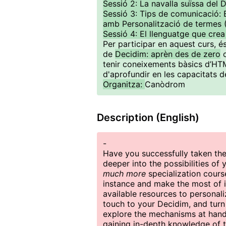
Sessió 2: La navalla suïssa del
Sessió 3: Tips de comunicació: 
amb Personalització de termes 
Sessió 4: El llenguatge que cre
Per participar en aquest curs, é
de
Decidim: aprèn des de zero
o
tenir coneixements bàsics d’HTM
d'aprofundir en les capacitats de
Organitza:
Canòdrom
Description (English)
-
Have you successfully taken th
deeper into the possibilities of
much more
specialization cours
instance and make the most of its
available resources to personal
touch to your Decidim, and turn
explore the mechanisms at hand 
gaining in-depth knowledge of t