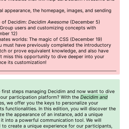
bal appearance, the homepage, images, and sending
e of Decidim:
Decidim Awesome
(December 5)
 Group users and customizing concepts with
ber 12)
reates worlds: The magic of CSS (December 19)
you must have previously completed the introductory
tch or prove equivalent knowledge, and also have
t miss this opportunity to dive deeper into your
nce its customization!
e first steps managing Decidim and now want to dive
 your participation platform? With the
Decidim and
es, we offer you the keys to personalize your
 functionalities. In this edition, you will discover the
ize the appearance of an instance, add a unique
 it into a powerful communication tool. We will
to create a unique experience for our participants,