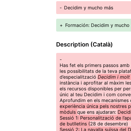
-
Decidim y mucho más
+
Formación: Decidim y mucho
Description (Català)
-
Has fet els primers passos amb 
les possibilitats de la teva pla
d’especialització
Decidim i molt
instància i aprofitar al màxim le
els recursos disponibles per per
únic al teu Decidim i com conve
Aprofundim en els mecanismes 
experiència única pels nostres p
mòduls
que ens ajudaran:
Deci
Sessió 1: Personalització de l’ap
de butlletins (
28 de desembre)
Sessió 2: La navalla suïssa del