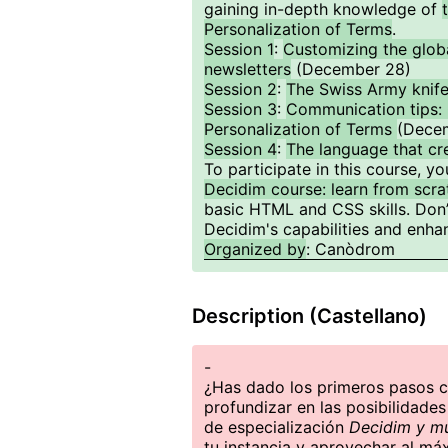
gaining in-depth knowledge of
Personalization of Terms
.
Session 1
:
Customizing the glob
newsletters
(December 28)
Session 2
:
The Swiss Army knif
Session 3
:
Communication tips:
Personalization of Terms
(Dece
Session 4
:
The language that cr
To participate in this course, 
Decidim course: learn from scra
basic HTML and CSS skills. Don’
Decidim's capabilities and enha
Organized by
: Canòdrom
Description (Castellano)
-
¿Has dado los primeros pasos c
profundizar en las posibilidade
de especialización
Decidim y m
tu instancia y aprovechar al má