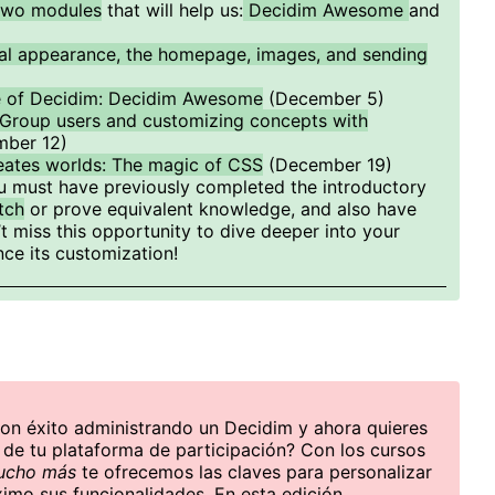
two modules
that will help us:
Decidim Awesome
and
al appearance, the homepage, images, and sending
e of Decidim: Decidim Awesome
(December 5)
 Group users and customizing concepts with
mber 12)
eates worlds: The magic of CSS
(December 19)
you must have previously completed the introductory
tch
or prove equivalent knowledge, and also have
t miss this opportunity to dive deeper into your
nce its customization!
on éxito administrando un Decidim y ahora quieres
s de tu plataforma de participación? Con los cursos
ucho más
te ofrecemos las claves para personalizar
ximo sus funcionalidades. En esta edición,