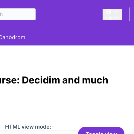
English
Triar la llengu
 Canòdrom
urse: Decidim and much
HTML view mode: