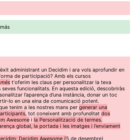
 más
èxit administrant un Decidim i ara vols aprofundir en
taforma de participació? Amb els cursos
 més
t'oferim les claus per personalitzar la teva
s seves funcionalitats. En aquesta edició, descobriràs
sonalitzar l’aparença d’una instància, donar un toc
rtir-lo en una eina de comunicació potent.
que tenim a les nostres mans per
generar una
articipants
, tot coneixent amb profunditat
dos
dim Awesome
i
la Personalització de termes.
arença global, la portada i les imatges i l’enviament
 Decidim: Decidim Awesome (
5 de desembre)