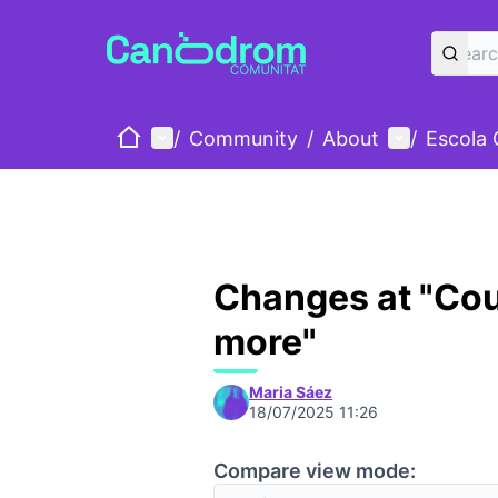
Home
Main menu
User menu
/
Community
/
About
/
Escola
Changes at "Co
more"
Maria Sáez
18/07/2025 11:26
Compare view mode: