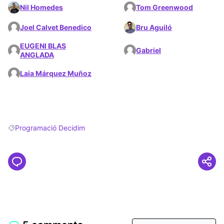
Nil Homedes
Tom Greenwood
Joel Calvet Benedico
Bru Aguiló
EUGENI BLAS
Gabriel
ANGLADA
Laia Márquez Muñoz
Programació Decidim
Filter results for: Programació Decidim