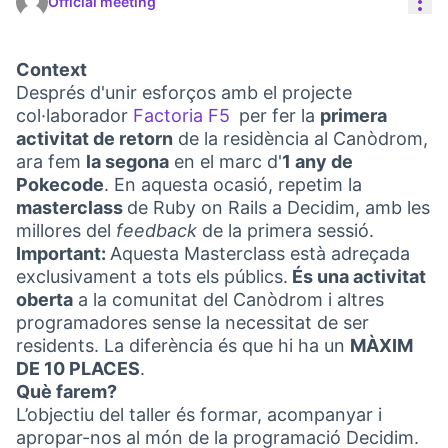
Res
Official meeting
Context
Després d'unir esforços amb el projecte
col·laborador
Factoria F5
per fer la
primera
(External link)
activitat de retorn
de la residència al Canòdrom,
ara fem
la segona
en el marc d'
1 any de
Pokecode
. En aquesta ocasió, repetim la
masterclass
de Ruby on Rails a Decidim, amb les
millores del
feedback
de la primera sessió.
Important:
Aquesta Masterclass està adreçada
exclusivament a tots els públics.
És una activitat
oberta
a la comunitat del Canòdrom i altres
programadores sense la necessitat de ser
residents. La diferència és que hi ha un
MÀXIM
DE 10 PLACES
.
Què farem?
L’objectiu del taller és formar, acompanyar i
apropar-nos al món de la programació Decidim.