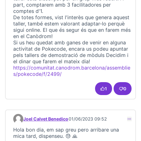
part, comptarem amb 3 facilitadores per
comptes d'1.
De totes formes, vist l'interès que genera aquest
taller, també estem valorant adaptar-lo perquè
sigui online. El que és segur és que en farem més
en el Canòdrom!
Si us heu quedat amb ganes de venir en alguna
activitat de Pokecode, encara us podeu apuntar
pels tallers de demostració de mòduls Decidim i
el dinar que farem el mateix dia!
https://comunitat.canodrom.barcelona/assemblie
s/pokecode/f/2499/
(Opens in new tab)
1
0
Joel Calvet Benedico
01/06/2023 09:52
Comment 23210
Hola bon dia, em sap greu pero arribare una
mica tard, dispenseu. 😓 🙏