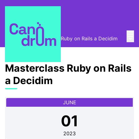
Mai
Log in
Main
Meetings
/
Masterclass Ruby on Rails a Decidim
Masterclass Ruby on Rails
a Decidim
JUNE
01
2023