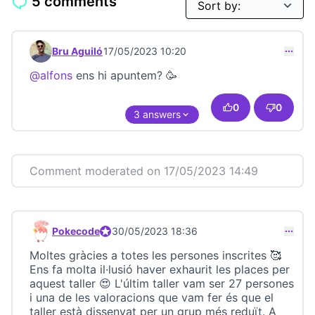
5 comments
Bru Aguiló
17/05/2023 10:20
Comment 23197
@alfons
ens hi apuntem? 🥳
0
0
3 answers
Comment moderated on 17/05/2023 14:49
Pokecode
Official participant
30/05/2023 18:36
Comment 23209
Moltes gràcies a totes les persones inscrites 🥰
Ens fa molta il·lusió haver exhaurit les places per
aquest taller 😍 L'últim taller vam ser 27 persones
i una de les valoracions que vam fer és que el
taller està dissenyat per un grup més reduït. A