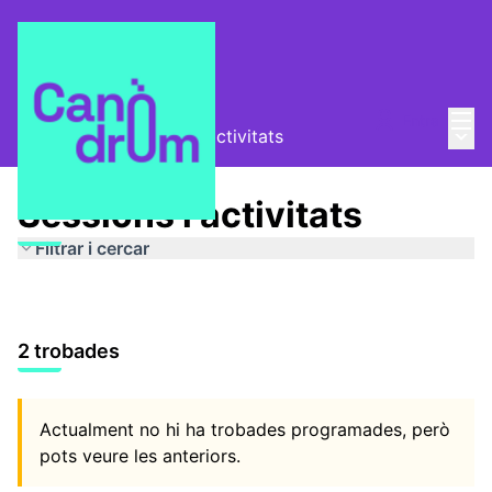
Menú
Entra
Menú 
Pokecode
/
Sessions i activitats
Sessions i activitats
Filtrar i cercar
2 trobades
Actualment no hi ha trobades programades, però
pots veure les anteriors.