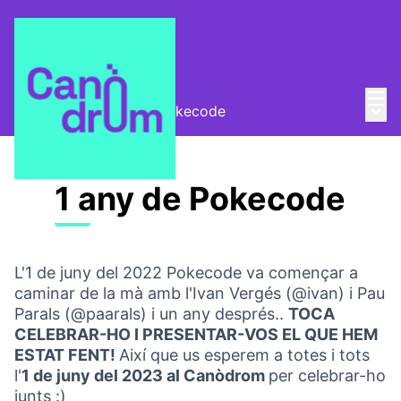
Menú
Entra
Menú 
Pokecode
/
1 any de Pokecode
1 any de Pokecode
L'1 de juny del 2022 Pokecode va començar a
caminar de la mà amb l'Ivan Vergés (@ivan) i Pau
Parals (@paarals) i un any després..
TOCA
CELEBRAR-HO I PRESENTAR-VOS EL QUE HEM
ESTAT FENT!
Així que us esperem a totes i tots
l'
1 de juny del 2023 al Canòdrom
per celebrar-ho
junts :)