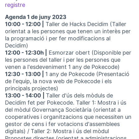
registre
(Obrir en una pestanya nova)
Agenda 1 de juny 2023
10:00 - 12:00 |
Taller de Hacks Decidim (Taller
orientat a les persones que tenen un interès per
la programació i per fer modificacions al
Decidim)
12:00 - 12:30h |
Esmorzar obert (Disponible per
les persones del taller i per les persones que
venen a l'esdeveniment 1 any de Pokecode)
12:30 - 13:00 |
1 any de Pokecode (Presentació
de l'equip, la nova web de Pokecode i els
principals projectes)
13:00 - 14:00
|
Taller d'ús dels mòduls de
Decidim fet per Pokecode. Taller 1: Mostra i ús
del mòdul Governança Societària (orientat a
cooperatives i organitzacions que necessiten un
gestor de cens i fer votacions d'assemblees
digitals) / Taller 2: Mostra i ús del mòdul
Propostes directes (orientat a administracions