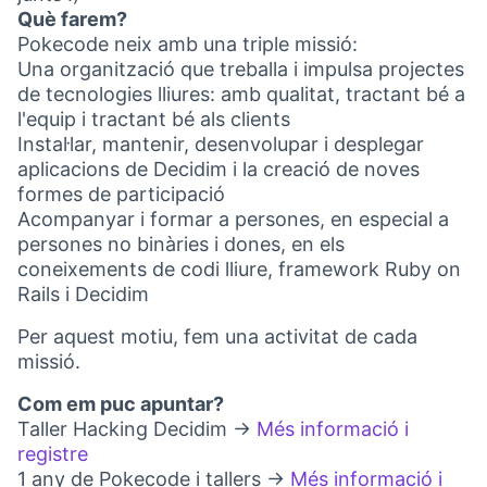
Què farem?
Pokecode neix amb una triple missió:
Una organització que treballa i impulsa projectes
de tecnologies lliures: amb qualitat, tractant bé a
l'equip i tractant bé als clients
Instal·lar, mantenir, desenvolupar i desplegar
aplicacions de Decidim i la creació de noves
formes de participació
Acompanyar i formar a persones, en especial a
persones no binàries i dones, en els
coneixements de codi lliure, framework Ruby on
Rails i Decidim
Per aquest motiu, fem una activitat de cada
missió.
Com em puc apuntar?
Taller Hacking Decidim ->
Més informació i
registre
(Obrir en una pestanya nova)
1 any de Pokecode i tallers ->
Més informació i