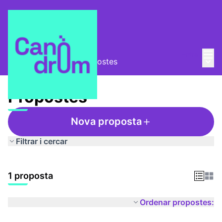
Menú
Entra
Menú 
Ràdio Canòdrom
/
Propostes
Propostes
Nova proposta
Filtrar i cercar
1 proposta
Ordenar propostes: