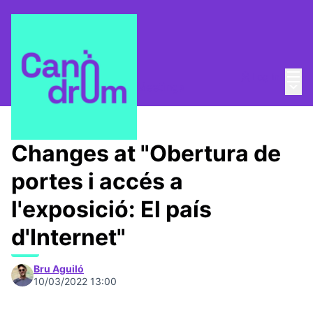
Mai
Log in
Main
Canòdrom 1753,7 m2
/
Meetings
Changes at "Obertura de
portes i accés a
l'exposició: El país
d'Internet"
Bru Aguiló
10/03/2022 13:00